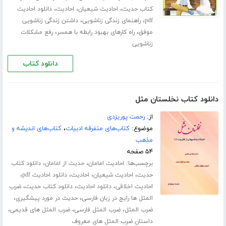
،
،
،
کتاب حدیث
احادیث شیعیان
احادیث
دانلود احادیث
،
،
pdf
راهنمای زندگی زناشویی
داشتن زندگی زناشویی
،
،
موفق
راه کارهای بهبود رابطه با همسر
رفع مشکلات
زناشویی
دانلود کتاب
دانلود کتاب نخلستان مثل
از:
رحمت پوریزدی
موضوع:
کتاب‌های متفرقه ادبیات
،
کتاب‌های اندیشه و
مذهب
۵۴ صفحه
برچسب‌ها:
،
،
احادیث امامان
حدیث از امامان
دانلود کتاب
،
،
،
،
حدیث
احادیث شیعیان
احادیث
دانلود احادیث pdf
،
،
،
احادیث اخلاقی
دانلود احادیث
دانلود کتاب حدیث
ضرب
،
،
المثل ها رایج در زبان فارسی
حدیث در مورد پیشگیری
،
،
،
ضرب المثل
ضرب المثل فارسی
ضرب المثل های قدیمی
داستان ضرب المثل های معروف