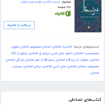
موضوع:
حدیث
،
کلام و عقاید
،
صدر اسلام
۷۸۱ صفحه
دریافت از کتابراه
جستجوهای مرتبط:
احادیث امامان
،
امامان معصوم
،
امامان علوی
،
معصومیت امامان
،
دانلود متن ادبی درباره ی امامان
،
عشق از نگاه
امامان
،
صلوات از دیدگاه امامان
،
بسم الله از نظر امامان
،
زندگی امامان
معصوم
،
سخنان امامان
،
متن ادبی امامان
،
سخن امامان
،
عصمت
امامان
کتاب‌های تصادفی