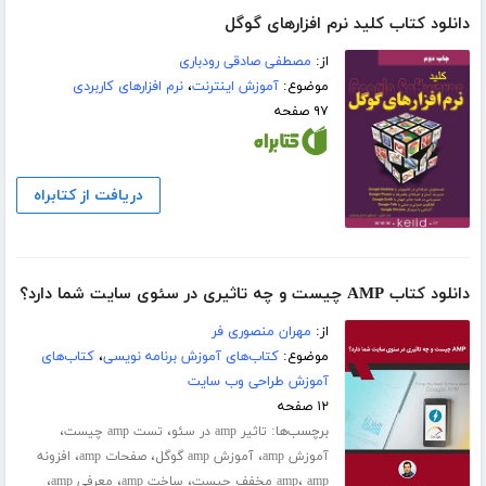
دانلود کتاب کلید نرم افزارهای گوگل
از:
مصطفی صادقی رودباری
موضوع:
آموزش اینترنت
،
نرم افزارهای کاربردی
۹۷ صفحه
دریافت از کتابراه
دانلود کتاب AMP چیست و چه تاثیری در سئوی سایت شما دارد؟
از:
مهران منصوری فر
موضوع:
کتاب‌های آموزش برنامه نویسی
،
کتاب‌های
آموزش طراحی وب سایت
۱۲ صفحه
برچسب‌ها:
،
،
تاثیر amp در سئو
تست amp چیست
،
،
،
آموزش amp
آموزش amp گوگل
صفحات amp
افزونه
،
،
،
،
amp مخفف چیست
amp
ساخت amp
معرفی amp