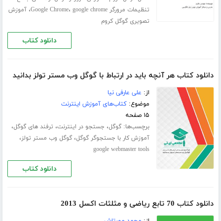
،
،
تنظیمات مرورگر Google Chrome
google chrome
آموزش
تصویری گوگل کروم
دانلود کتاب
دانلود کتاب هر آنچه باید در ارتباط با گوگل وب مستر تولز بدانید
از:
علی عارفی نیا
موضوع:
کتاب‌های آموزش اینترنت
۱۵ صفحه
برچسب‌ها:
،
،
،
گوگل
جستجو در اینترنت
ترفند های گوگل
،
،
آموزش کار با جستجوگر گوگل
گوگل وب مستر تولز
google webmaster tools
دانلود کتاب
دانلود کتاب 70 تابع ریاضی و مثلثات اکسل 2013
از:
محمد مهرتاش