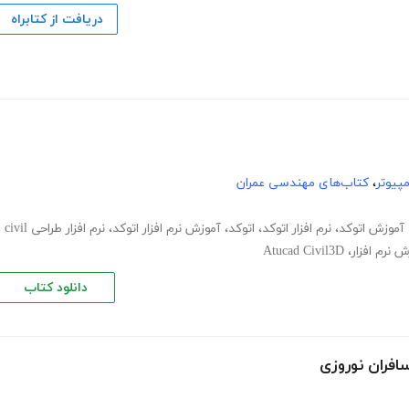
دریافت از کتابراه
پیوتر
،
کتاب‌های مهندسی عمران
آموزش اتوکد
،
نرم افزار اتوکد
،
اتوکد
،
آموزش نرم افزار اتوکد
،
نرم افزار طراحی civil
 نرم افزار
،
Atucad Civil3D
دانلود کتاب
افران نوروزی