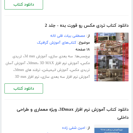
دانلود کتاب
دانلود کتاب تردی مکس رو قورت بده - جلد 2
از:
مصطفی بیات قلی لاله
موضوع:
کتاب‌های آموزش گرافیک
۱۸ صفحه
برچسب‌ها:
،
،
سه بعدی سازی
آموزش 3d max
تریدی
،
،
،
مکس
آموزش نرم افزار 3dmax
3D MAX
آموزش آسان
،
،
،
تریدی مکس
آموزش انیمیشن
ترفند های 3dmax
،
آموزش نرم افزار سه بعدی سازی
نرم افزار 3D max
دانلود کتاب
دانلود کتاب آموزش نرم افزار 3Dmax، ویژه معماری و طراحی
داخلی
از:
امین شفی زاده