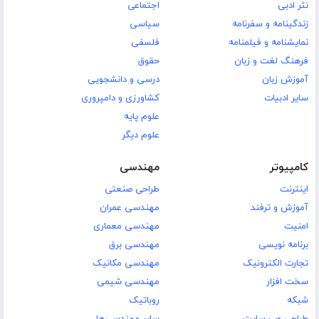
نثر ادبی
اجتماعی
زندگینامه و سفرنامه
سیاسی
نمایشنامه و فیلمنامه
فلسفی
فرهنگ لغت و زبان
حقوق
آموزش زبان
درسی و دانشجویی
سایر ادبیات
کشاورزی و دامپروری
علوم پایه
علوم دیگر
کامپیوتر
مهندسی
اینترنت
طراحی صنعتی
آموزش و ترفند
مهندسی عمران
امنیت
مهندسی معماری
برنامه نویسی
مهندسی برق
تجارت الکترونیک
مهندسی مکانیک
سخت افزار
مهندسی شیمی
شبکه
روباتیک