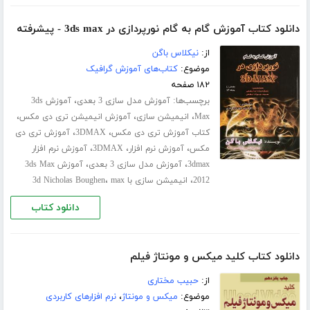
دانلود کتاب آموزش گام به گام نورپردازی در 3ds max - پیشرفته
از:
نیکلاس باگن
موضوع:
کتاب‌های آموزش گرافیک
۱۸۲ صفحه
برچسب‌ها:
،
آموزش مدل سازی 3 بعدی
آموزش 3ds
،
،
،
Max
انیمیشن سازی
آموزش انیمیشن تری دی مکس
،
،
کتاب آموزش تری دی مکس
3DMAX
آموزش تری دی
،
،
،
مکس
آموزش نرم افزار
3DMAX
آموزش نرم افزار
،
،
3dmax
آموزش مدل سازی 3 بعدی
آموزش 3ds Max
،
،
2012
انیمیشن سازی با 3d Nicholas Boughen
max
دانلود کتاب
دانلود کتاب کلید میکس و مونتاژ فیلم
از:
حبیب مختاری
موضوع:
میکس و مونتاژ
،
نرم افزارهای کاربردی