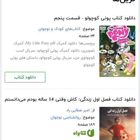
دانلود کتاب پونی کوچولو - قسمت پنجم
موضوع:
کتاب‌های کودک و نوجوان
۲۴ صفحه
برچسب‌ها:
،
دانلود کمیک My Little Pony pdf
کمیک
،
،
تصویری
دانلود کمیک پونی کوچولو
سریال اسب
،
،
کوچولوی من
سریال پونی کوچولو
داستان های پونی
کوچولو
دانلود کتاب
دانلود کتاب فصل اول زندگی: کاش وقتی 14 ساله بودم می‌دانستم
از:
امیر صفایی راد
موضوع:
روانشناسی نوجوان
۱۸۹ صفحه