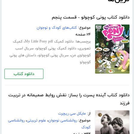
دانلود کتاب پونی کوچولو - قسمت پنجم
موضوع:
کتاب‌های کودک و نوجوان
۲۴ صفحه
برچسب‌ها:
،
دانلود کمیک My Little Pony pdf
کمیک
،
،
تصویری
دانلود کمیک پونی کوچولو
سریال اسب
،
،
کوچولوی من
سریال پونی کوچولو
داستان های پونی
کوچولو
دانلود کتاب
دانلود کتاب آینده پسرت را بساز: نقش روابط صمیمانه در تربیت
فرزند
از:
مایکل سی ریچرت
موضوع:
روانشناسی نوجوان
،
علوم تربیتی
،
روانشناسی
کودک