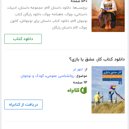
۵۴۰ صفحه
برچسب‌ها:
،
،
دانلود داستان pdf
مجموعه داستان
ادبیات
،
،
،
داستانی
چوک
ماهنامه چوک
دانلود رایگان کتاب
،
،
نوجوان pdf
دانلود کتاب داستان برای نوجوانان
کانون
،
چوک
pdf داستان رایگان
دانلود کتاب
دانلود کتاب کار، عشق یا بازی؟
از:
لنور تر
موضوع:
روانشناسی عمومی
،
کودک و نوجوان
۹۴ صفحه
دریافت از کتابراه