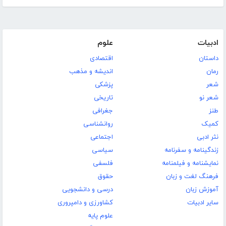
ادبیات
علوم
داستان
اقتصادی
رمان
اندیشه و مذهب
شعر
پزشکی
شعر نو
تاریخی
طنز
جغرافی
کمیک
روانشناسی
نثر ادبی
اجتماعی
زندگینامه و سفرنامه
سیاسی
نمایشنامه و فیلمنامه
فلسفی
فرهنگ لغت و زبان
حقوق
آموزش زبان
درسی و دانشجویی
سایر ادبیات
کشاورزی و دامپروری
علوم پایه