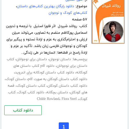
موضوع:
دانلود رایگان بهترین کتاب‌های داستان
،
کتاب‌های کودک و نوجوان
۵۷ صفحه
کتاب رولاند شیردل اثر فلورا استیل با ترجمه و تدوین
اسماعیل پورکاظم منضم به تصاویر، می‌تواند مبیّن
ارزش و احترام‌گذاری به عزم و ارادۀ نستوه و پیگیر برای
کودکان و نوجوانان فارسی زبان باشد. تأکید بر عزم و
ارادۀ راسخ در قصّه‌ها: انسان‌ها در طی زندگی...
برچسب‌ها:
،
،
داستان نوجوان
داستان برای نوجوانان
کتاب
،
داستان برای نوجوانان
دانلود pdf کتاب داستان های
،
،
کودکانه
دانلود کتاب داستان کودکانه برای اندروید
،
،
دانلود کتاب داستان کودکان به صورت pdf
داستان کودک
،
،
دانلود کتاب داستان کودکان
کتاب داستان کودک
قصه
،
،
،
های کودکان
داستان بچگانه
دانلود کتاب کودک
کتاب
،
،
کودک
Flora Steel
Childe Rowland
دانلود کتاب
1