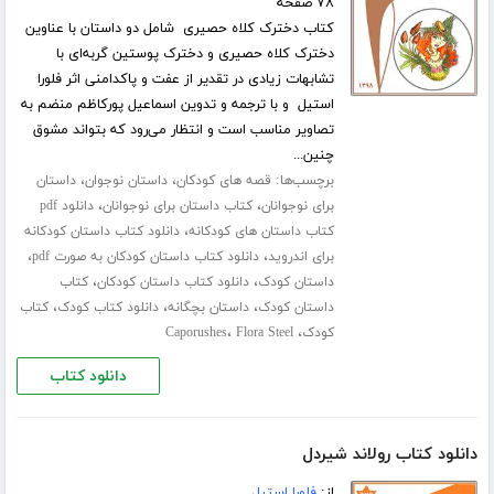
۷۸ صفحه
کتاب دخترک کلاه حصیری شامل دو داستان با عناوین
دخترک کلاه حصیری و دخترک پوستین گربه‌ای با
تشابهات زیادی در تقدیر از عفت و پاکدامنی اثر فلورا
استیل و با ترجمه و تدوین اسماعیل پورکاظم منضم به
تصاویر مناسب است و انتظار می‌رود که بتواند مشوق
چنین...
برچسب‌ها:
،
،
قصه های کودکان
داستان نوجوان
داستان
،
،
برای نوجوانان
کتاب داستان برای نوجوانان
دانلود pdf
،
کتاب داستان های کودکانه
دانلود کتاب داستان کودکانه
،
،
برای اندروید
دانلود کتاب داستان کودکان به صورت pdf
،
،
داستان کودک
دانلود کتاب داستان کودکان
کتاب
،
،
،
داستان کودک
داستان بچگانه
دانلود کتاب کودک
کتاب
،
،
کودک
Flora Steel
Caporushes
دانلود کتاب
دانلود کتاب رولاند شیردل
از:
فلورا استیل