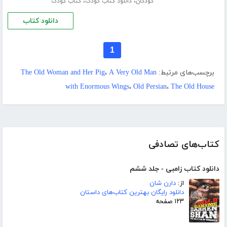
،
،
کودکان
دانلود کتاب کودک
کتاب کودک
دانلود کتاب
1
برچسب‌های مرتبط:
A Very Old Man
،
The Old Woman and Her Pig
with Enormous Wings
،
Old Persian
،
The Old House
کتاب‌های تصادفی
دانلود کتاب زامبی - جلد ششم
از:
دارن شان
دانلود رایگان بهترین کتاب‌های داستان
۱۲۳ صفحه