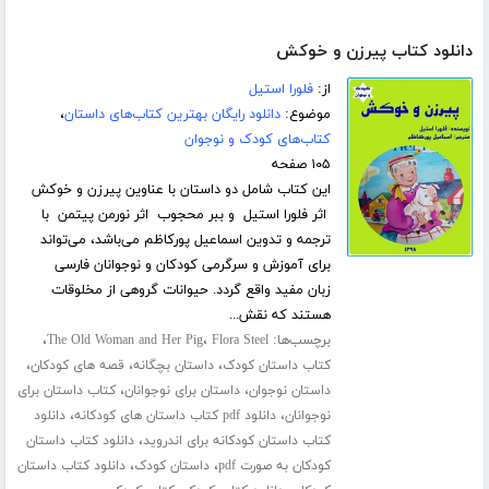
دانلود کتاب پیرزن و خوکش
از:
فلورا استیل
موضوع:
دانلود رایگان بهترین کتاب‌های داستان
،
کتاب‌های کودک و نوجوان
۱۰۵ صفحه
این کتاب شامل دو داستان با عناوین پیرزن و خوکش
اثر فلورا استیل و ببر محجوب اثر نورمن پیتمن با
ترجمه و تدوین اسماعیل پورکاظم می‌باشد، می‌تواند
برای آموزش و سرگرمی کودکان و نوجوانان فارسی
زبان مفید واقع گردد. حیوانات گروهی از مخلوقات
هستند که نقش...
برچسب‌ها:
،
،
The Old Woman and Her Pig
Flora Steel
،
،
،
کتاب داستان کودک
داستان بچگانه
قصه های کودکان
،
،
داستان نوجوان
داستان برای نوجوانان
کتاب داستان برای
،
،
نوجوانان
دانلود pdf کتاب داستان های کودکانه
دانلود
،
کتاب داستان کودکانه برای اندروید
دانلود کتاب داستان
،
،
کودکان به صورت pdf
داستان کودک
دانلود کتاب داستان