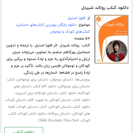
دانلود کتاب رولاند شیردل
از:
فلورا استیل
موضوع:
دانلود رایگان بهترین کتاب‌های داستان
،
کتاب‌های کودک و نوجوان
۵۷ صفحه
کتاب رولاند شیردل اثر فلورا استیل با ترجمه و تدوین
اسماعیل پورکاظم منضم به تصاویر، می‌تواند مبیّن
ارزش و احترام‌گذاری به عزم و ارادۀ نستوه و پیگیر برای
کودکان و نوجوانان فارسی زبان باشد. تأکید بر عزم و
ارادۀ راسخ در قصّه‌ها: انسان‌ها در طی زندگی...
برچسب‌ها:
،
،
داستان نوجوان
داستان برای نوجوانان
کتاب
،
داستان برای نوجوانان
دانلود pdf کتاب داستان های
،
،
کودکانه
دانلود کتاب داستان کودکانه برای اندروید
،
،
دانلود کتاب داستان کودکان به صورت pdf
داستان کودک
،
،
دانلود کتاب داستان کودکان
کتاب داستان کودک
قصه
،
،
،
های کودکان
داستان بچگانه
دانلود کتاب کودک
کتاب
،
،
کودک
Flora Steel
Childe Rowland
دانلود کتاب