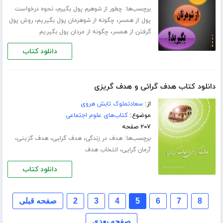
برچسب‌ها:
،
چطور از شوهرم پول بگیرم
نحوه درخواست
،
،
پول از همسر
چگونه از شوهرمان پول بگیریم
روش پول
،
گرفتن از همسر
چگونه از مردان پول بگیریم
دانلود کتاب
دانلود کتاب هدف گرائی و هدف گریزی
از:
سعادتملوک تابش هروی
موضوع:
کتاب‌های علوم اجتماعی
۲۰۷ صفحه
برچسب‌ها:
،
،
،
هدف در زندگی
هدف گرایی
هدف گزینی
،
آرمان گرایی
انتخاب هدف
دانلود کتاب
8
7
6
5
4
3
2
صفحه قبلی
صفحه بعدی