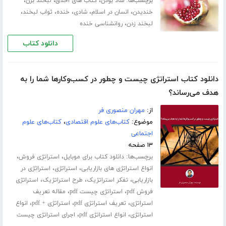
برچسب‌ها:
،
،
،
شاد بودن
کتاب های اخلاق
لبخند بزن
،
،
،
،
،
خندیدن
انسان در اسلام
شادی
خنده
ثواب لبخند
،
لبخند زدن
روانشناسی خنده
دانلود کتاب
دانلود کتاب استراتژی چیست و چطور در کسب‌و‌کارها شما را به
هدف می‌رساند؟
از:
مهران منصوری فر
موضوع:
کتاب‌های علوم اقتصادی
،
کتاب‌های علوم
اجتماعی
۱۳ صفحه
برچسب‌ها:
،
،
دانلود کتاب برای موبایل
استراتژی فروش
،
،
انواع استراتژی های بازاریابی
استراتژی
استراتژی در
،
،
،
بازاریابی
تفکر استراتژیک
طرح استراتژیک
استراتژی
،
،
فروش pdf
استراتژی چیست pdf
مقاله تعریف
،
،
،
استراتژی
تعریف استراتژی pdf
استراتژی + pdf
انواع
،
،
استراتژی
انواع استراتژی pdf
اجرای استراتژی چیست