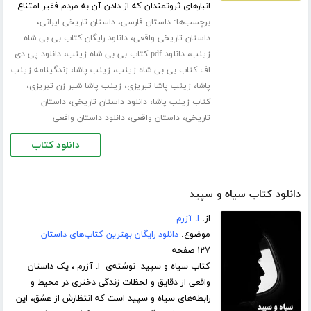
انبارهای ثروتمندان که از دادن آن به مردم فقیر امتناع...
برچسب‌ها:
،
،
داستان فارسی
داستان تاریخی ایرانی
،
داستان تاریخی واقعی
دانلود رایگان کتاب بی بی شاه
،
،
زینب
دانلود pdf کتاب بی بی شاه زینب
دانلود پی دی
،
،
اف کتاب بی بی شاه زینب
زینب پاشا
زندگینامه زینب
،
،
،
پاشا
زینب پاشا تبریزی
زینب پاشا شیر زن تبریزی
،
،
کتاب زینب پاشا
دانلود داستان تاریخی
داستان
،
،
تاریخی
داستان واقعی
دانلود داستان واقعی
دانلود کتاب
دانلود کتاب سیاه و سپید
از:
ا. آزرم
موضوع:
دانلود رایگان بهترین کتاب‌های داستان
۱۲۷ صفحه
کتاب سیاه و سپید نوشته‌ی ا. آزرم ، یک داستان
واقعی از دقایق و لحظات زندگی دختری در محیط و
رابطه‌های سیاه و سپید است که انتظارش از عشق، این