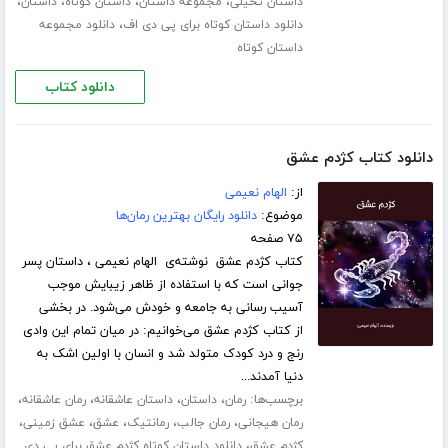
،
،
،
،
داستان تخیلی
مجموعه داستان
داستان کوتاه
داستان
،
دانلود داستان کوتاه برای پی دی اف
دانلود مجموعه
داستان کوتاه
دانلود کتاب
دانلود کتاب کژدم عشق
از:
الهام نعیمی
موضوع:
دانلود رایگان بهترین رمان‌ها
۷۵ صفحه
کتاب کژدم عشق نوشته‌ی الهام نعیمی ، داستان پسر
جوانی است که با استفاده از ظاهر زیبایش موجب
آسیب رسانی به جامعه و خودش می‌شود. در بخشی
از کتاب کژدم عشق می‌خوانیم: در میان تمام این وادی
رنج و درد کودک متولد شد و انسان با اولین اشک به
دنیا آمدند...
برچسب‌ها:
،
،
،
،
رمان
داستان
داستان عاشقانه
رمان عاشقانه
،
،
،
،
،
رمان هیجانی
رمان جالب
رمانتیک
عشق
عشق زمینی
،
کژدم عشق
دانلود داستان کوتاه کژدم عشق برای پی دی