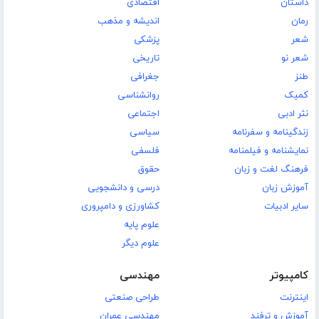
داستان
اقتصادی
رمان
اندیشه و مذهب
شعر
پزشکی
شعر نو
تاریخی
طنز
جغرافی
کمیک
روانشناسی
نثر ادبی
اجتماعی
زندگینامه و سفرنامه
سیاسی
نمایشنامه و فیلمنامه
فلسفی
فرهنگ لغت و زبان
حقوق
آموزش زبان
درسی و دانشجویی
سایر ادبیات
کشاورزی و دامپروری
علوم پایه
علوم دیگر
کامپیوتر
مهندسی
اینترنت
طراحی صنعتی
آموزش و ترفند
مهندسی عمران