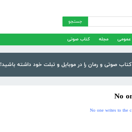
جستجو
عمومی
مجله
کتاب صوتی
No on
No one writes to the c