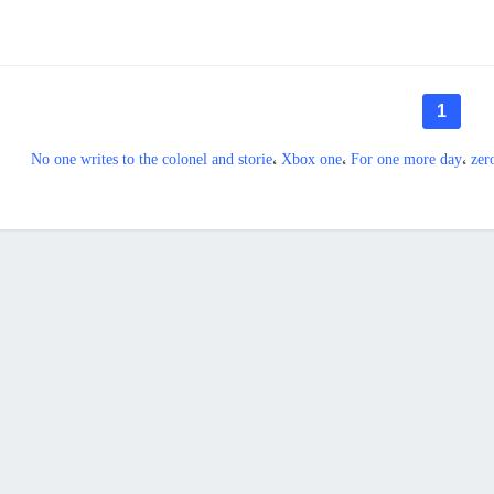
1
No one writes to the colonel and storie
،
Xbox one
،
For one more day
،
zer