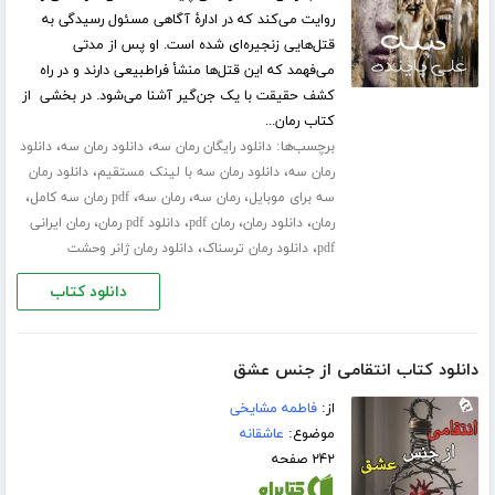
روایت می‌کند که در ادارۀ آگاهی مسئول رسیدگی به
قتل‌هایی زنجیره‌ای شده است. او پس از مدتی
می‌فهمد که این قتل‌ها منشأ فراطبیعی دارند و در راه
کشف حقیقت با یک جن‌گیر آشنا می‌شود. در بخشی از
کتاب رمان...
برچسب‌ها:
،
،
دانلود رایگان رمان سه
دانلود رمان سه
دانلود
،
،
رمان سه
دانلود رمان سه با لینک مستقیم
دانلود رمان
،
،
،
،
سه برای موبایل
رمان سه
رمان سه
pdf رمان سه کامل
،
،
،
،
رمان
دانلود رمان
رمان pdf
دانلود pdf رمان
رمان ایرانی
،
،
pdf
دانلود رمان ترسناک
دانلود رمان ژانر وحشت
دانلود کتاب
دانلود کتاب انتقامی از جنس عشق
از:
فاطمه مشایخی
موضوع:
عاشقانه
۲۴۲ صفحه