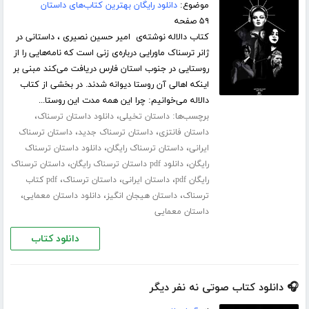
موضوع:
دانلود رایگان بهترین کتاب‌های داستان
۵۹ صفحه
کتاب دالاله نوشته‌ی امیر حسین نصیری ، داستانی در
ژانر ترسناک ماورایی درباره‌ی زنی است که نامه‌هایی را از
روستایی در جنوب استان فارس دریافت می‌کند مبنی بر
اینکه اهالی آن روستا دیوانه شدند. در بخشی از کتاب
دالاله می‌خوانیم: چرا این همه مدت این روستا...
برچسب‌ها:
،
،
داستان تخیلی
دانلود داستان ترسناک
،
،
داستان فانتزی
داستان ترسناک جدید
داستان ترسناک
،
،
ایرانی
داستان ترسناک رایگان
دانلود داستان ترسناک
،
،
رایگان
دانلود pdf داستان ترسناک رایگان
داستان ترسناک
،
،
،
رایگان pdf
داستان ایرانی
داستان ترسناک
pdf کتاب
،
،
،
ترسناک
داستان هیجان انگیز
دانلود داستان معمایی
داستان معمایی
دانلود کتاب
🎧 دانلود کتاب صوتی نه نفر دیگر