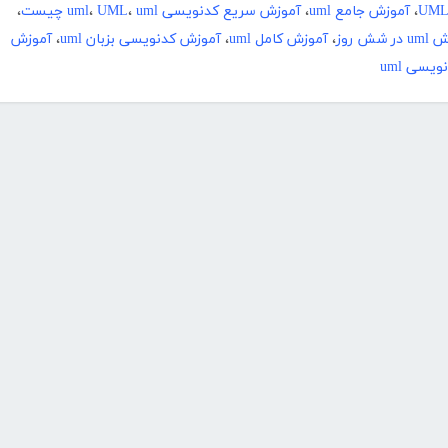
،
آموزش جامع uml
،
آموزش سریع کدنویسی uml
uml چیست
،
UML
،
،
ر شش روز
،
آموزش کامل uml
،
آموزش کدنویسی بزبان uml
،
آموزش
یسی uml