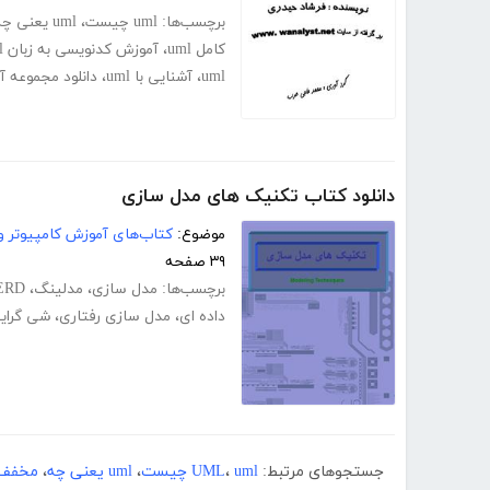
برچسب‌ها:
uml چیست
،
uml یعنی چه
کامل uml
،
آموزش کدنویسی به زبان uml
uml
،
آشنایی با uml
،
دانلود مجموعه آمو
دانلود کتاب تکنیک های مدل سازی
موضوع:
کتاب‌های آموزش کامپیوتر و 
۳۹ صفحه
برچسب‌ها:
مدل سازی
،
مدلینگ
،
ERD
داده ای
،
مدل سازی رفتاری
،
شی گرای
جستجوهای مرتبط:
uml چیست
،
UML
،
uml یعنی چه
،
مخفف ml