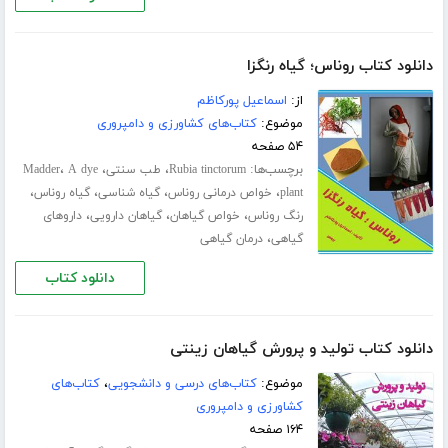
دانلود کتاب روناس؛ گیاه رنگزا
از:
اسماعیل پورکاظم
موضوع:
کتاب‌های کشاورزی و دامپروری
۵۴ صفحه
برچسب‌ها:
،
،
،
Rubia tinctorum
طب سنتی
A dye
Madder
،
،
،
،
plant
خواص درمانی روناس
گیاه شناسی
گیاه روناس
،
،
،
رنگ روناس
خواص گیاهان
گیاهان دارویی
داروهای
،
گیاهی
درمان گیاهی
دانلود کتاب
دانلود کتاب تولید و پرورش گیاهان زینتی
موضوع:
کتاب‌های درسی و دانشجویی
،
کتاب‌های
کشاورزی و دامپروری
۱۶۴ صفحه