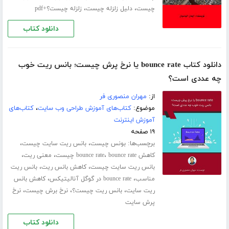
،
،
چیست
دلیل زلزله چیست
زلزله چیست؟+pdf
دانلود کتاب
دانلود کتاب bounce rate یا نرخ پرش چیست؛ بانس ریت خوب
چه عددی است؟
از:
مهران منصوری فر
موضوع:
کتاب‌های آموزش طراحی وب سایت
،
کتاب‌های
آموزش اینترنت
۱۹ صفحه
برچسب‌ها:
،
،
بونس چیست
بانس ریت سایت چیست
،
،
،
کاهش bounce rate
bounce rate چیست
معنی ریت
،
،
بانس ریت سایت چیست
کاهش بانس ریت
بانس ریت
،
،
مناسب
bounce rate در گوگل آنالیتیکس
کاهش بانس
،
،
،
ریت سایت
بانس ریت چیست؟
نرخ برش چیست
نرخ
پرش سایت
دانلود کتاب