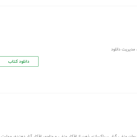
مدیریت دانلود
دانلود کتاب
رمان منفی گرایی
،
پاکسازی ذهن از افکار منفی و مزاحم
،
افکار آزار دهنده
،
مهارت