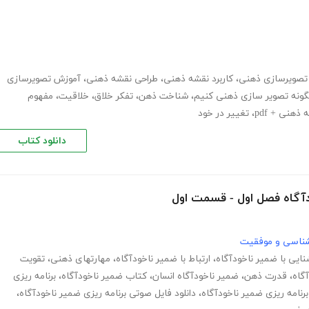
تصویرسازی ذهنی
،
کاربرد نقشه ذهنی
،
طراحی نقشه ذهنی
،
آموزش تصویرسازی
ونه تصویر سازی ذهنی کنیم
،
شناخت ذهن
،
تفکر خلاق
،
خلاقیت
،
مفهوم
ذهنی + pdf
،
تغییر در خود
دانلود کتاب
دآگاه فصل اول - قسمت اول
نشناسی و موفقیت
نایی با ضمیر ناخودآگاه
،
ارتباط با ضمیر ناخودآگاه
،
مهارت­های ذهنی
،
تقویت
گاه
،
قدرت ذهن
،
ضمیر ناخودآگاه انسان
،
کتاب ضمیر ناخودآگاه
،
برنامه ریزی
 برنامه ریزی ضمیر ناخودآگاه
،
دانلود فایل صوتی برنامه ریزی ضمیر ناخودآگاه
،