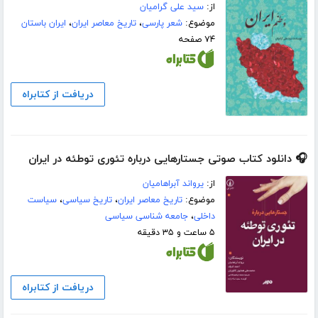
از:
سید علی گرامیان
موضوع:
شعر پارسی
،
تاریخ معاصر ایران
،
ایران باستان
۷۴ صفحه
دریافت از کتابراه
🎧 دانلود کتاب صوتی جستارهایی درباره‌ تئوری توطئه در ایران
از:
یرواند آبراهامیان
موضوع:
تاریخ معاصر ایران
،
تاریخ سیاسی
،
سیاست
داخلی
،
جامعه شناسی سیاسی
۵ ساعت و ۳۵ دقیقه
دریافت از کتابراه