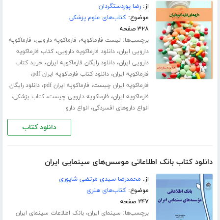
از:
رضا پوردستگردان
موضوع:
کتاب‌های علوم پزشکی
۳۲۸ صفحه
برچسب‌ها:
،
،
لیست فارماکوپه
فارماکوپه دارویی
فارماکوپه
،
،
دارویی ایران
دانلود فارماکوپه دارویی
کتاب فارماکوپه
،
،
دارویی ایران
دانلود رایگان فارماکوپه ایران
خرید کتاب
،
،
فارماکوپه ایران
دانلود کتاب فارماکوپه ایران pdf
،
،
فارماکوپه ایران چیست
فارماکوپه ایران pdf
دانلود رایگان
،
،
،
فارماکوپه ایران
فارماکوپه دارویی چیست
کتاب پزشکی
،
انواع داروهای افسردگی
انواع دارو
دانلود کتاب
دانلود کتاب بانک اطلاعاتی موسس‌های سینمایی ایران
از:
محمدرضا سیدی-مرتضی شاپوری
موضوع:
کتاب‌های هنری
۲۴۷ صفحه
برچسب‌ها:
،
سینمای ایران
بانک اطلاعات سینمای ایران