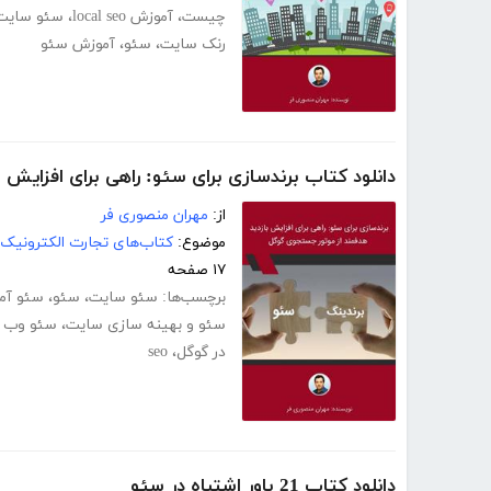
چیست
،
آموزش local seo
،
سئو سایت
رنک سایت
،
سئو
،
آموزش سئو
دانلود کتاب برندسازی برای سئو: راهی برای افزایش
از:
مهران منصوری فر
موضوع:
کتاب‌های تجارت الکترونیک
۱۷ صفحه
برچسب‌ها:
سئو سایت
،
سئو
،
سئو آم
سئو و بهینه سازی سایت
،
سئو وب 
در گوگل
،
seo
دانلود کتاب 21 باور اشتباه در سئو