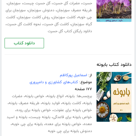
،
،
،
،
حسرت
مضرات گل حسرت
گل حسرت چیست
سورنجان
،
،
طریقه مصرف سورنجان
دمنوش سورنجان
سورنجان برای
،
،
،
چی خوبه
کاشت سورنجان
روش کاشت سورنجان
کاشت
،
،
،
گیاه سورنجان
کاشت گل حسرت
نحوه کاشت گل حسرت
دانلود رایگان کتاب گل حسرت
دانلود کتاب
دانلود کتاب بابونه
از:
اسماعیل پورکاظم
موضوع:
کتاب‌های کشاورزی و دامپروری
۱۷۷ صفحه
برچسب‌ها:
،
،
،
بابونه
انواع بابونه
خواص بابونه
مضرات
،
،
،
،
بابونه
کاشت بابونه
فواید بابونه
طریقه مصرف بابونه
،
،
خواص بابونه برای عفونت
خواص بابونه برای روده
،
،
خواص بابونه برای قاعدگی
بابونه چیست
بابونه و اسید
،
،
،
معده
خواص بابونه برای معده
بابونه برای چی خوبه
دمنوش بابونه برای چی خوبه