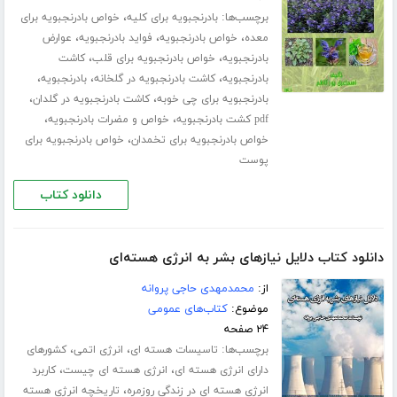
برچسب‌ها:
،
بادرنجبویه برای کلیه
خواص بادرنجبویه برای
،
،
،
معده
خواص بادرنجبویه
فواید بادرنجبویه
عوارض
،
،
بادرنجبویه
خواص بادرنجبویه برای قلب
کاشت
،
،
،
بادرنجبویه
کاشت بادرنجبویه در گلخانه
بادرنجبویه
،
،
بادرنجبویه برای چی خوبه
کاشت بادرنجبویه در گلدان
،
،
pdf کشت بادرنجبویه
خواص و مضرات بادرنجبویه
،
خواص بادرنجبویه برای تخمدان
خواص بادرنجبویه برای
پوست
دانلود کتاب
دانلود کتاب دلایل نیازهای بشر به انرژی هسته‌ای
از:
محمدمهدی حاجی پروانه
موضوع:
کتاب‌های عمومی
۲۴ صفحه
برچسب‌ها:
،
،
تاسیسات هسته ای
انرژی اتمی
کشورهای
،
،
دارای انرژی هسته ای
انرژی هسته ای چیست
کاربرد
،
انرژی هسته ای در زندگی روزمره
تاریخچه انرژی هسته