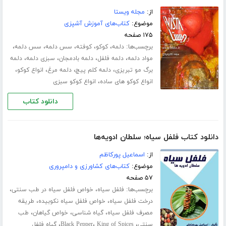
از:
مجله ویستا
موضوع:
کتاب‌های آموزش آشپزی
۱۷۵ صفحه
برچسب‌ها:
،
،
،
،
،
دلمه
کوکو
کوفته
سس دلمه
سس دلمه
،
،
،
،
مواد دلمه
دلمه فلفل
دلمه بادمجان
سبزی دلمه
دلمه
،
،
،
،
برگ مو تبریزی
دلمه کلم پیچ
دلمه مرغ
انواع کوکو
،
انواع کوکو های ساده
انواع کوکو سبزی
دانلود کتاب
دانلود کتاب فلفل سیاه؛ سلطان ادویه‌ها
از:
اسماعیل پورکاظم
موضوع:
کتاب‌های کشاورزی و دامپروری
۵۷ صفحه
برچسب‌ها:
،
،
فلفل سیاه
خواص فلفل سیاه در طب سنتی
،
،
درخت فلفل سیاه
خواص فلفل سیاه نکوبیده
طریقه
،
،
،
مصرف فلفل سیاه
گیاه شناسی
خواص گیاهان
طب
،
،
،
سنتی
King of Spices
Black Pepper
گیاه فلفل