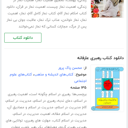
،
،
،
زندگی
بهشت
تحقیق اهمیت نماز
اهمیت نماز در
،
،
،
زندگی
اهمیت نماز چیست
اهمیت نماز در قرآن
دانلود
،
،
،
کتاب احکام نماز pdf
کتاب نماز کامل pdf
نماز
اهمیت
،
،
،
نماز
نماز خواندن
عذاب ترک نماز
عاقبت جوان بی نماز
،
پس از مرگ
مجازات کسانی که نماز نمی‌خوانند
دانلود کتاب
دانلود کتاب رهبری عارفانه
از:
محسن پاک پرور
موضوع:
کتاب‌های اندیشه و مذهب
،
کتاب‌های علوم
اجتماعی
۱۳۵ صفحه
برچسب‌ها:
،
رهبری در اسلام چگونه است
اهمیت رهبری
،
،
،
،
در اسلام
دعای ندبه
رهبری در اسلام
مدیریت در اسلام
،
،
pdf مدیریت در اسلام
مدیریت در اسلام و مصادیق آن
،
،
مدیریت در اسلام مقاله
اهمیت مدیریت در اسلام
،
،
مدیریت در اسلام کتاب
مهارت های رهبری
توانایی های
،
،
،
رهبری
رهبری گروه
معیارهای یک رهبر خوب
مهارت