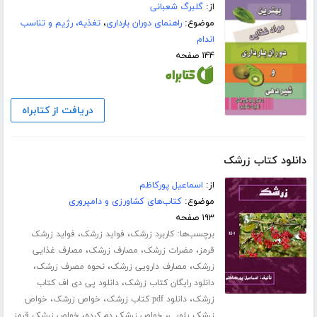
از:
گلبرگ شعبانی
موضوع:
راهنمای دوران بارداری
،
تغذیه، رژیم و تناسب
اندام
۱۴۴ صفحه
دریافت از کتابراه
دانلود کتاب زرشک
از:
اسماعیل پورکاظم
موضوع:
کتاب‌های کشاورزی و دامپروری
۱۹۳ صفحه
برچسب‌ها:
،
،
کاربرد زرشک
فواید زرشک
فواید زرشک
،
،
،
قرمز
مضرات زرشک
مصارف زرشک
مصارف غذایی
،
،
،
زرشک
مصارف دارویی زرشک
نحوه مصرف زرشک
،
دانلود رایگان کتاب زرشک
دانلود پی دی اف کتاب
،
،
،
زرشک
دانلود pdf کتاب زرشک
خواص زرشک
خواص
،
،
زرشک پلویی
خواص زرشک دم کرده
خواص زرشک قرمز