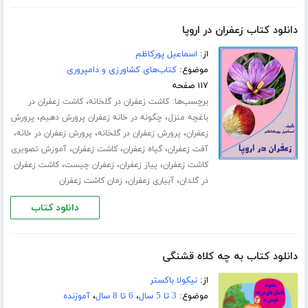
دانلود کتاب زعفران در اروپا
از:
اسماعیل پورکاظم
موضوع:
کتاب‌های کشاورزی و دامپروری
۱۱۷ صفحه
برچسب‌ها:
،
کاشت زعفران در گلخانه
کاشت زعفران در
،
،
باغچه منزل
چگونه در خانه زعفران پرورش دهیم
پرورش
،
،
،
زعفران
پرورش زعفران در گلخانه
پرورش زعفران در خانه
،
،
،
آفت زعفران
گیاه زعفران
کاشت زعفران
آموزش تصویری
،
،
،
کاشت زعفران
پیاز زعفران
زعفران چیست
کاشت زعفران
،
،
در گلدان
آبیاری زعفران
زمان کاشت زعفران
دانلود کتاب
دانلود کتاب به چه کلاه قشنگی
از:
نیکولا باکستر
موضوع:
3 تا 5 سال
،
6 تا 8 سال
،
آموزنده