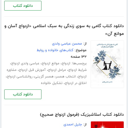
دانلود کتاب
دانلود کتاب گامی به سوی زندگی به سبک اسلامی «ازدواج آسان و
موانع آن»
از:
محسن عباسی ولدی
موضوع:
کتاب‌های خانواده و روابط
۱۳۲ صفحه
برچسب‌ها:
،
،
،
ازدواج
موانع ازدواج
عباسی ولدی ازدواج
،
،
،
شرایط ازدواج
مراحل ازدواج
آموزش قبل ازدواج
مشاوره
،
،
،
،
ازدواج
انتخاب همسر
همسر گزینی
روانشناسی ازدواج
،
اخلاق در ازدواج
تشکیل خانواده
دانلود کتاب
دانلود کتاب اسلاشیزیک (فرمول ازدواج صحیح)
از:
جلیل احمدی