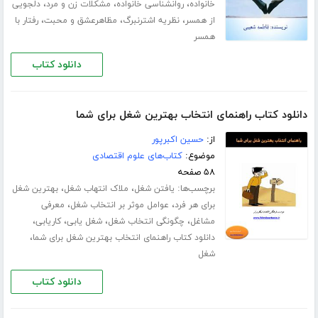
،
،
،
خانواده
روانشناسی خانواده
مشکلات زن و مرد
دلجویی
،
،
،
از همسر
نظریه اشترنبرگ
مظاهرعشق و محبت
رفتار با
همسر
دانلود کتاب
دانلود کتاب راهنمای انتخاب بهترین شغل برای شما
از:
حسین اکبرپور
موضوع:
کتاب‌های علوم اقتصادی
۵۸ صفحه
برچسب‌ها:
،
،
یافتن شغل
ملاک انتهاب شغل
بهترین شغل
،
،
برای هر فرد
عوامل موثر بر انتخاب شغل
معرفی
،
،
،
،
مشاغل
چگونگی انتخاب شغل
شغل یابی
کاریابی
،
دانلود کتاب راهنمای انتخاب بهترین شغل برای شما
شغل
دانلود کتاب