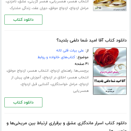
،
،
،
،
،
انتخاب همسر
همسریابی
همسر گزینی
عشق
نامزدی
،
،
،
مراحل ازدواج
ازدواج موفق
دوران عقد
زندگی مشترک
دانلود کتاب
دانلود کتاب آقا امید شما دلفی بلدید؟
از:
علی بیات قلی لاله
موضوع:
کتاب‌های خانواده و روابط
۴۱ صفحه
برچسب‌ها:
،
،
،
راهنمای ازدواج
انتخاب همسر
ازدواج موفق
،
،
انتخاب همسر
اخلاق در ازدواج
آموزش های پیش از
،
،
،
ازدواج
مراحل خواستگاری
آشنایی قبل ازدواج
همسریابی
دانلود کتاب
دانلود کتاب اسرار ماندگاری عشق و برقراری ارتباط بین مریخی‌ها و