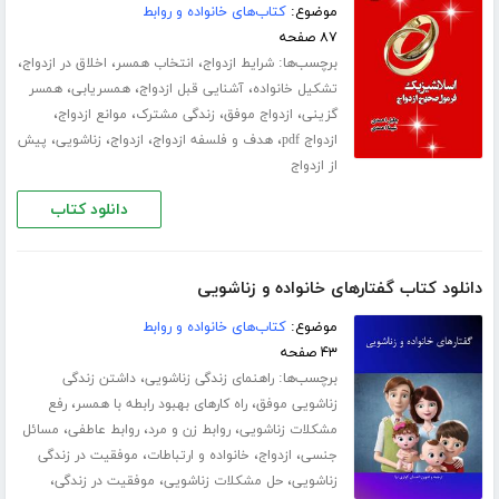
موضوع:
کتاب‌های خانواده و روابط
۸۷ صفحه
برچسب‌ها:
،
،
،
شرایط ازدواج
انتخاب همسر
اخلاق در ازدواج
،
،
،
تشکیل خانواده
آشنایی قبل ازدواج
همسریابی
همسر
،
،
،
،
گزینی
ازدواج موفق
زندگی مشترک
موانع ازدواج
،
،
،
،
ازدواج pdf
هدف و فلسفه ازدواج
ازدواج
زناشویی
پیش
از ازدواج
دانلود کتاب
دانلود کتاب گفتارهای خانواده و زناشویی
موضوع:
کتاب‌های خانواده و روابط
۴۳ صفحه
برچسب‌ها:
،
راهنمای زندگی زناشویی
داشتن زندگی
،
،
زناشویی موفق
راه کارهای بهبود رابطه با همسر
رفع
،
،
،
مشکلات زناشویی
روابط زن و مرد
روابط عاطفی
مسائل
،
،
،
جنسی
ازدواج
خانواده و ارتباطات
موفقیت در زندگی
،
،
،
زناشویی
حل مشکلات زناشویی
موفقیت در زندگی