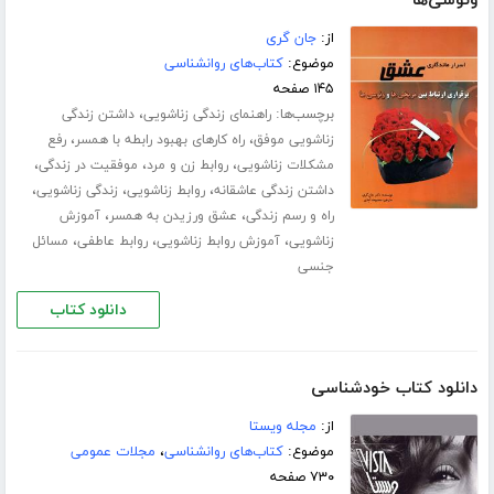
ونوسی‌ها‎
از:
جان گری
موضوع:
کتاب‌های روانشناسی
۱۴۵ صفحه
برچسب‌ها:
،
راهنمای زندگی زناشویی
داشتن زندگی
،
،
زناشویی موفق
راه کارهای بهبود رابطه با همسر
رفع
،
،
،
مشکلات زناشویی
روابط زن و مرد
موفقیت در زندگی
،
،
،
داشتن زندگی عاشقانه
روابط زناشویی
زندگی زناشویی
،
،
راه و رسم زندگی
عشق ورزیدن به همسر
آموزش
،
،
،
زناشویی
آموزش روابط زناشویی
روابط عاطفی
مسائل
جنسی
دانلود کتاب
دانلود کتاب خودشناسی
از:
مجله ویستا
موضوع:
کتاب‌های روانشناسی
،
مجلات عمومی
۷۳۰ صفحه