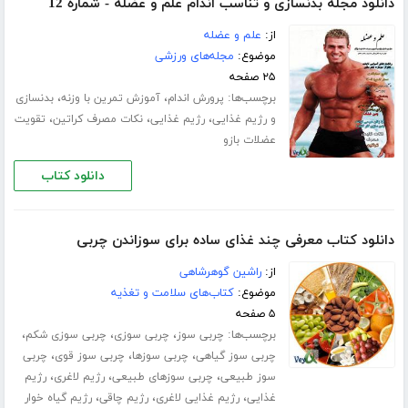
دانلود مجله بدنسازی و تناسب اندام علم و عضله - شماره 12
از:
علم و عضله
موضوع:
مجله‌های ورزشی
۲۵ صفحه
برچسب‌ها:
،
،
پرورش اندام
آموزش تمرین با وزنه
بدنسازی
،
،
،
و رژیم غذایی
رژیم غذایی
نکات مصرف کراتین
تقویت
عضلات بازو
دانلود کتاب
دانلود کتاب معرفی چند غذای ساده برای سوزاندن چربی
از:
راشین گوهرشاهی
موضوع:
کتاب‌های سلامت و تغذیه
۵ صفحه
برچسب‌ها:
،
،
،
چربی سوز
چربی سوزی
چربی سوزی شکم
،
،
،
چربی سوز گیاهی
چربی سوزها
چربی سوز قوی
چربی
،
،
،
سوز طبیعی
چربی سوزهای طبیعی
رژیم لاغری
رژیم
،
،
،
غذایی
رژیم غذایی لاغری
رژیم چاقی
رژیم گیاه خوار