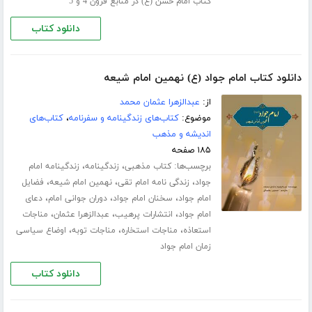
کتاب امام حسن (ع) در منابع قرون 4 و 5
دانلود کتاب
دانلود کتاب امام جواد (ع) نهمین امام شیعه
از:
عبدالزهرا عثمان محمد
موضوع:
کتاب‌های زندگینامه و سفرنامه
،
کتاب‌های
اندیشه و مذهب
۱۸۵ صفحه
برچسب‌ها:
،
،
کتاب مذهبی
زندگینامه
زندگینامه امام
،
،
،
جواد
زندگی نامه امام تقی
نهمین امام شیعه
فضایل
،
،
،
امام جواد
سخنان امام جواد
دوران جوانی امام
دعای
،
،
،
امام جواد
انتشارات پرهیب
عبدالزهرا عثمان
مناجات
،
،
،
استعاذه
مناجات استخاره
مناجات توبه
اوضاع سیاسی
زمان امام جواد
دانلود کتاب