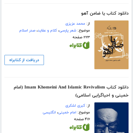
دانلود کتاب یا ضامن آهو
از:
محمد عزیزی
موضوع:
شعر پارسی
،
کلام و عقاید
،
صدر اسلام
۲۲۳ صفحه
دریافت از کتابراه
دانلود کتاب Imam Khomeini And Islamic Revivalism (امام
خمینی و احیاگرایی اسلامی)
از:
کبری لشکری
موضوع:
امام خمینی
،
انگلیسی
۴۱۶ صفحه