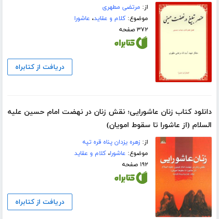
از:
مرتضی مطهری
موضوع:
کلام و عقاید
،
عاشورا
۳۷۲ صفحه
دریافت از کتابراه
دانلود کتاب زنان عاشورایی؛ نقش زنان در نهضت امام حسین علیه
السلام (از عاشورا تا سقوط امویان)
از:
زهره یزدان پناه قره تپه
موضوع:
عاشورا
،
کلام و عقاید
۱۹۲ صفحه
دریافت از کتابراه