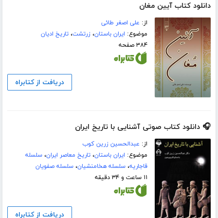
دانلود کتاب آیین مغان
از:
علی اصغر طائی
موضوع:
ایران باستان
،
زرتشت
،
تاریخ ادیان
۳۸۴ صفحه
دریافت از کتابراه
🎧 دانلود کتاب صوتی آشنایی با تاریخ ایران
از:
عبدالحسین زرین کوب
موضوع:
ایران باستان
،
تاریخ معاصر ایران
،
سلسله
قاجاریه
،
سلسله هخامنشیان
،
سلسله صفویان
۱۱ ساعت و ۳۴ دقیقه
دریافت از کتابراه