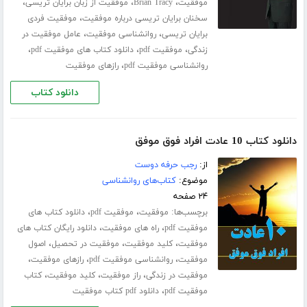
،
،
،
موفقیت
Brian Tracy
موفقیت از زبان برایان تریسی
،
سخنان برایان تریسی درباره موفقیت
موفقیت فردی
،
،
برایان تریسی
روانشناسی موفقیت
عامل موفقیت در
،
،
،
زندگی
موفقیت pdf
دانلود کتاب های موفقیت pdf
،
روانشناسی موفقیت pdf
رازهای موفقیت
دانلود کتاب
دانلود کتاب 10 عادت افراد فوق موفق
از:
رجب حرفه دوست
موضوع:
کتاب‌های روانشناسی
۲۴ صفحه
برچسب‌ها:
،
،
موفقیت
موفقیت pdf
دانلود کتاب های
،
،
موفقیت pdf
راه های موفقیت
دانلود رایگان کتاب های
،
،
،
موفقیت
کلید موفقیت
موفقیت در تحصیل
اصول
،
،
،
موفقیت
روانشناسی موفقیت pdf
رازهای موفقیت
،
،
،
موفقیت در زندگی
راز موفقیت
کلید موفقیت
کتاب
،
موفقیت pdf
دانلود pdf کتاب موفقیت