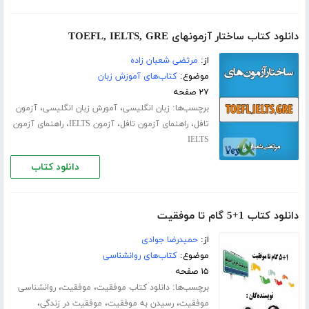
دانلود کتاب ساختار آزمون­های TOEFL, IELTS, GRE
از:
مرتضی شعبان زاده
موضوع:
کتاب‌های آموزش زبان
۲۷ صفحه
برچسب‌ها:
،
،
زبان انگلیسی
آمورش زبان انگلیسی
آزمون
،
،
،
تافل
راهنمای آزمون تافل
آزمون IELTS
راهنمای آزمون
IELTS
دانلود کتاب
دانلود کتاب 1+5 گام تا موفقیت
از:
حمیدرضا جوادی
موضوع:
کتاب‌های روانشناسی
۱۵ صفحه
برچسب‌ها:
،
،
دانلود کتاب موفقیت
موفقیت
روانشناسی
،
،
،
موفقیت
رسیدن به موفقیت
موفقیت در زندگی