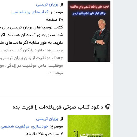
از:
برایان تریسی
موضوع:
کتاب‌های روانشناسی
۲۰ صفحه
کتاب توصیه‌های برایان تریسی برای 
شما ستون‌های آینده‌تان هستند. اگ
دارید. به طور مشابه اگر عادت‌های من
برچسب‌ها:
دانلود رایگان کتاب های 
Tracy
،
موفقیت از زبان برایان تریسی
،
موفقیت
،
عامل موفقیت در زندگی
،
موف
موفقیت
🎧 دانلود کتاب صوتی قورباغه‌ات را قورت بده
از:
برایان تریسی
موضوع:
خودسازی
،
موفقیت شخصی
،
۲ ساعت و ۴۵ دقیقه