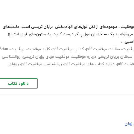
موفقیت ، مجموعه‌ای از نقل قول‌های الهام‌بخش برایان تریسی است. عادت‌های
ر می‌خواهید یک ساختمان غول پیکر درست کنید، به ستون‌های قوی احتیاج
اسبی...
موفقیت
،
مقالات موفقیت pdf
،
کتاب موفقیت pdf
،
کلید موفقیت
،
موفقیت
،
Brian
سخنان برایان تریسی درباره موفقیت
،
موفقیت فردی برایان تریسی
،
روانشناسی
قیت pdf
،
دانلود کتاب های موفقیت pdf
،
روانشناسی موفقیت pdf
،
رازهای
دانلود کتاب
زمان