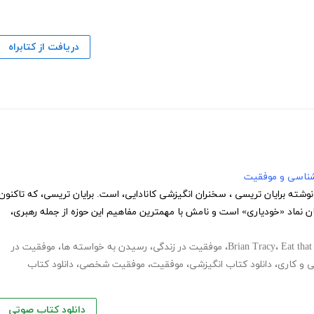
دریافت از کتابراه
نشناسی و موفقیت
نوشته برایان تریسی ، سخنران انگیزشی کانادایی، است. برایان تریسی، که تاکنون
چهار بار نیز به ایران سفر کرده، در جهان نماد «خودیاری» است و نامش با مهم‎ترین مفاهیم این حوزه از جمله رهبری،
Eat that
،
Brian Tracy
،
موفقیت در زندگی
،
رسیدن به خواسته ها
،
موفقیت در
 و کاری
،
دانلود کتاب انگیزشی
،
موفقیت
،
موفقیت شخصی
،
دانلود کتاب
دانلود کتاب صوتی