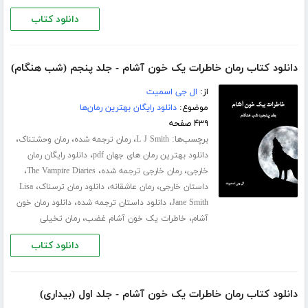
دانلود کتاب
دانلود کتاب رمان خاطرات یک خون آشام - جلد پنجم (شب هنگام)
از:
ال جی اسمیت
موضوع:
دانلود رایگان بهترین رمان‌ها
۴۳۹ صفحه
برچسب‌ها:
،
،
،
L J Smith
رمان ترجمه شده
رمان وحشتناک
،
دانلود بهترین رمان های جهان pdf
دانلود رایگان رمان
،
،
،
خارجی
رمان خارجی ترجمه شده
The Vampire Diaries
،
،
،
داستان خارجی
رمان عاشقانه
دانلود رمان ترسناک
Lisa
،
،
Jane Smith
دانلود داستان ترجمه شده
دانلود رمان خون
،
،
آشام
خاطرات یک خون آشام غضب
رمان تخیلی
دانلود کتاب
دانلود کتاب رمان خاطرات یک خون آشام - جلد اول (بیداری)