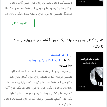
،
،
وحشتناک
دانلود بهترین رمان های جهان pdf
دانلود
،
،
رایگان رمان خارجی
رمان خارجی ترجمه شده
The Vampire
،
،
،
Diaries
داستان خارجی
رمان ترجمه شده رایگان
the fury
دانلود کتاب
دانلود کتاب رمان خاطرات یک خون آشام - جلد چهارم (اتحاد
تاریک)
از:
ال جی اسمیت
موضوع:
دانلود رایگان بهترین رمان‌ها
۱۹۳ صفحه
برچسب‌ها:
،
،
رمان ترجمه شده
Lisa Jane Smith
دانلود
،
،
داستان ترجمه شده
دانلود رمان خون آشام
رمان های
،
،
انگلیسی ترجمه شده
رمان ترجمه شده رایگان
the dark
،
،
renuion
دانلود رایگان رمان خارجی
خاطرات یک خون آشام
،
،
،
غضب
رمان تخیلی
رمان خارجی معروف
رمان خاطرات
،
،
،
یک خون آشام
داستان ترجمه شده
رمان عاشقانه
دانلود
رمان ترسناک