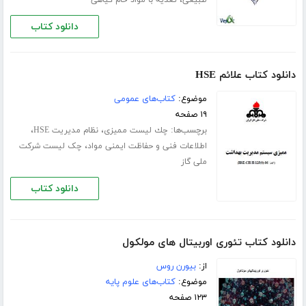
،
طبیعی
تغذیه با مواد خام گیاهی
دانلود کتاب
دانلود کتاب علائم HSE
موضوع:
کتاب‌های عمومی
۱۹ صفحه
برچسب‌ها:
،
،
ﭼﻚ ﻟﻴﺴﺖ ﻣﻤﻴﺰی
نظام مدیریت HSE
،
اطلاعات فنی و حفاظت ایمنی مواد
چک لیست شرکت
ملی گاز
دانلود کتاب
دانلود کتاب تئوری اوربیتال های مولکول
از:
بیورن روس
موضوع:
کتاب‌های علوم پایه
۱۲۳ صفحه