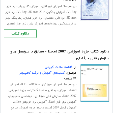
۱۷۶ صفحه
برچسب‌ها:
،
،
آموزش نرم افزار
آموزش کامپیوتر
نرم افزار
،
،
،
،
،
Ray
V
آموزش پلاگین V
3D max 2014
Ray
نرم افزار
،
،
،
،
3D max
نرم افزار معماری
نرم افزار عمران
رندرینگ
رندر
،
،
،
در تریدیمکس
rendering
آموزش رندر
نرم افزار 3بعدی
دانلود کتاب
دانلود کتاب جزوه آموزشی Excel 2007 - مطابق با سرفصل های
سازمان فنی حرفه ای
از:
فاطمه سادات کریمی
موضوع:
کتاب‌های آموزش و ترفند کامپیوتر
۲۹ صفحه
برچسب‌ها:
،
آموزش مهارتهای هفتگانه ICDL
آموزش
،
،
Excel
آموزش نرم افزار صفحه گسترده
جزوه آموزشی
،
،
،
Excel 2007
سازمان فنی حرفه ای
مهندسی کامپیوتر
،
،
آموزش نرم افزار Excel
آموزش نرم افزارهای office
،
آموزش کامل excel 2007
دانلود جزوه آموزش سریع