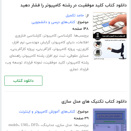
دانلود کتاب کلید موفقیت در رشته کامپیوتر را فشار دهید
از:
حامد تکمیل
موضوع:
کتاب‌های درسی و دانشجویی
۱۴۸ صفحه
برچسب‌ها:
،
کارشناسی کامپیوتر
کارشناسی فناروری
،
،
،
اطلاعات
دنیای کامپیوتر
گرایش مهندسی نرم افزار
،
،
،
،
کارورزی
پروژه کامپیوتر
کارآفرینی
پروژه کارآفرینی
،
،
،
مسایل حقوقی
ثبت نرم افزار
رشته کامپیوتر
راهنمای
،
،
،
رشته کامپیوتر
کلید موفقیت
نمونه قرارداد توسعه وب
قرارداد تجاری
دانلود کتاب
دانلود کتاب تکنیک های مدل سازی
موضوع:
کتاب‌های آموزش کامپیوتر و اینترنت
۳۹ صفحه
برچسب‌ها:
،
،
،
،
،
مدل سازی
مدلینگ
DFD
UML
models