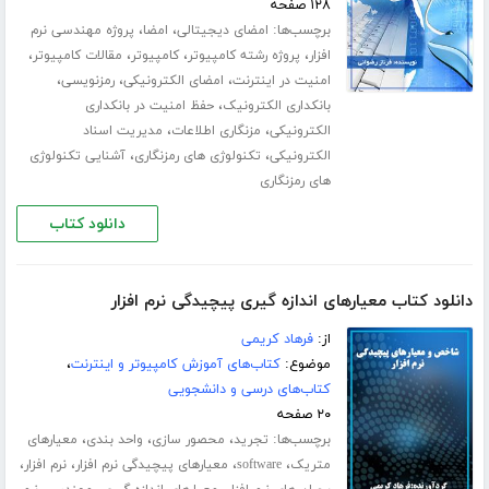
۱۲۸ صفحه
برچسب‌ها:
،
،
امضای دیجیتالی
امضا
پروژه مهندسی نرم
،
،
،
،
افزار
پروژه رشته کامپیوتر
کامپیوتر
مقالات کامپیوتر
،
،
،
امنیت در اینترنت
امضای الکترونیکی
رمزنویسی
،
بانکداری الکترونیک
حفظ امنیت در بانکداری
،
،
الکترونیکی
مزنگاری اطلاعات
مدیریت اسناد
،
،
الکترونیکی
تکنولوژی های رمزنگاری
آشنایی تکنولوژی
های رمزنگاری
دانلود کتاب
دانلود کتاب معیارهای اندازه گیری پیچیدگی نرم افزار
از:
فرهاد کریمی
موضوع:
کتاب‌های آموزش کامپیوتر و اینترنت
،
کتاب‌های درسی و دانشجویی
۲۰ صفحه
برچسب‌ها:
،
،
،
تجرید
محصور سازی
واحد بندی
معیارهای
،
،
،
،
متریک
software
معیارهای پیچیدگی نرم افزار
نرم افزار