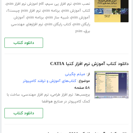
،
،
،
نصب psim
نرم افزار پی سیم
pdf اموزش نرم افزار psim
،
،
،
کتاب آموزش psim
برنامه psim
نرم افزار psim چیست؟
،
،
،
آموزش psim
شبیه ساز psim
برنامه psim
آموزش
،
،
رایگان psim
کتاب رایگان psim
نرم افزارهای مهندسی
،
برق
psim
دانلود کتاب
دانلود کتاب آموزش نرم افزار کتیا CATIA
از:
میثم چگینی
موضوع:
کتاب‌های آموزش و ترفند کامپیوتر
۵۸ صفحه
برچسب‌ها:
،
،
نرم افزار طراحی
نرم افزار مهندسی
ساخت با
کمک کامپیوتر در صنایع هوافضا
دانلود کتاب