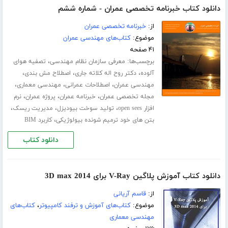
دانلود کتاب خبرنامه تخصصی عمران - شماره ششم
از:
خبرنامه تخصصی عمران
موضوع:
کتاب‌های مهندسی عمران
۴۱ صفحه
برچسب‌ها:
،
معرفی سازمان نظام مهندسی
تصفیه هوای
،
،
،
آلوده
دکتر روح اله کلاته جاری
اصطلاح مش بندی
،
،
،
مهندسی عمران
اصطلاحات عمرانی
مهندسی معماری
،
،
،
مجله تخصصی عمران
خبرنامه عمران
پروژه عمران
نرم
،
،
،
افزار open sees
تولید سوخت بیودیزل
مدیریت ریسک
،
بتن های خود ترمیم شونده بیولوژیکی
کاربرد BIM
دانلود کتاب
دانلود کتاب آموزش پلاگین V-Ray برای 3D max 2014
از:
قاسم آریانی
موضوع:
کتاب‌های آموزش و ترفند کامپیوتر
،
کتاب‌های
مهندسی معماری