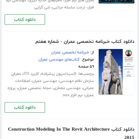
،
،
بحران های نرم افزار
معیارهای اندازه گیری
مهندسی نرم
،
،
افزار
درخت سلسله مراتبی
شی گرایی
دانلود کتاب
دانلود کتاب خبرنامه تخصصی عمران - شماره هفتم
از:
خبرنامه تخصصی عمران
موضوع:
کتاب‌های مهندسی عمران
۵۹ صفحه
برچسب‌ها:
،
،
اکسیداسیون پیشرفته
کاربرد ITS
معرفی
،
،
سازمان نظام مهندسی
مهندسی عمران
اصطلاحات
،
،
،
عمرانی
مهندسی معماری
مجله تخصصی عمران
پروژه
،
عمران
نرم افزار nera
دانلود کتاب
دانلود کتاب Construction Modeling In The Revit Architecture
2015