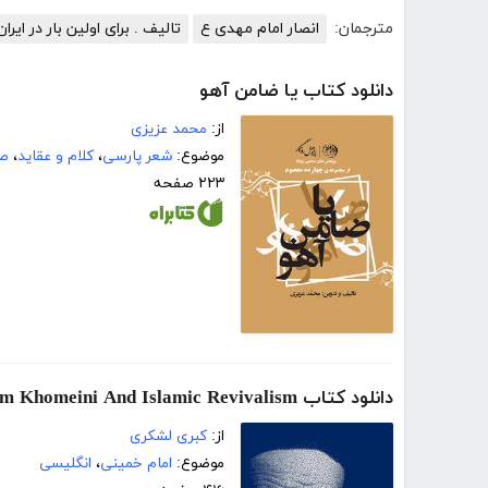
مترجمان:
انصار امام مهدی ع
تالیف . برای اولین بار در ای
دانلود کتاب یا ضامن آهو
از:
محمد عزیزی
موضوع:
شعر پارسی
،
کلام و عقاید
،
صد
۲۲۳ صفحه
دانلود کتاب Imam Khomeini And Islamic Revivalism (امام خمینی و احیاگرایی اسلامی)
از:
کبری لشکری
موضوع:
امام خمینی
،
انگلیسی