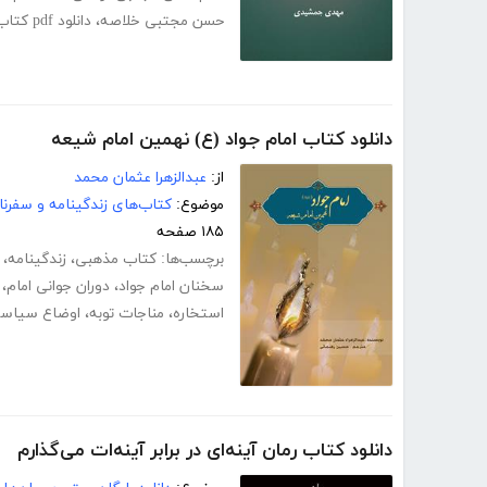
حسن مجتبی خلاصه
،
دانلود pdf کتاب امام حسن (ع) در منابع قرون 4 و 5
دانلود کتاب امام جواد (ع) نهمین امام شیعه
از:
عبدالزهرا عثمان محمد
موضوع:
کتاب‌های زندگینامه و سفرنا
۱۸۵ صفحه
برچسب‌ها:
کتاب مذهبی
،
زندگینامه
،
سخنان امام جواد
،
دوران جوانی امام
،
استخاره
،
مناجات توبه
،
اوضاع سیاسی 
دانلود کتاب رمان آینه‌ای در برابر آینه‌ات می‌گذارم