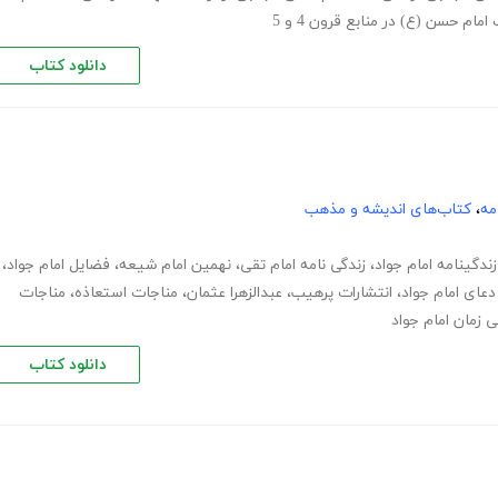
دانلود کتاب
مه
،
کتاب‌های اندیشه و مذهب
زندگینامه امام جواد
،
زندگی نامه امام تقی
،
نهمین امام شیعه
،
فضایل امام جواد
،
دعای امام جواد
،
انتشارات پرهیب
،
عبدالزهرا عثمان
،
مناجات استعاذه
،
مناجات
زمان امام جواد
دانلود کتاب