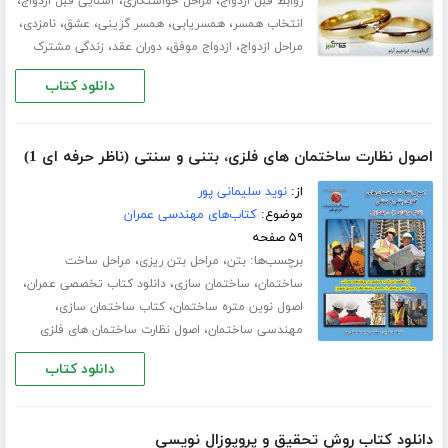
،
،
،
روابط قبل ازدواج
مراحل خواستگاری
آشنایی قبل ازدواج
،
،
،
،
،
انتخاب همسر
همسریابی
همسر گزینی
عشق
نامزدی
،
،
،
مراحل ازدواج
ازدواج موفق
دوران عقد
زندگی مشترک
دانلود کتاب
اصول نظارت ساختمان های فلزی، بتنی و سنتی (ناظر حرفه ای 1)
از:
نوید سلیمانی پور
موضوع:
کتاب‌های مهندسی عمران
۵۹ صفحه
برچسب‌ها:
،
،
بتن
مراحل بتن ریزی
مراحل ساخت
،
،
،
ساختمان
ساختمان سازی
دانلود کتاب تخصصی عمران
،
،
اصول نوین متره ساختمان
کتاب ساختمان سازی
،
مهندسی ساختمان
اصول نظارت ساختمان های فلزی
دانلود کتاب
دانلود کتاب روش تحقیق و پروپوزال نویسی