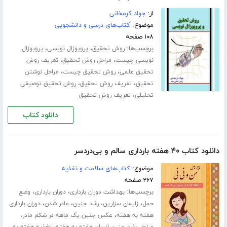
از:
جواد کرمخانی
موضوع:
کتاب‌های درسی و دانشجویی
۱۰۸ صفحه
برچسب‌ها:
،
،
روش تحقیق
پروپوزال نویسی
پروپوزال
،
،
نویسی چیست
مراحل روش تحقیق
تعریف روش
،
،
تحقیق علمی
روش تحقیق چیست
مراحل نوشتن
،
،
تحقیق
تعریف روش تحقیق
روش تحقیق توصیفی
،
تحلیلی
تعریف روش تحقیق
دانلود کتاب
دانلود کتاب ۴۰ هفته بارداری سالم و بی‌دردسر
موضوع:
کتاب‌های سلامت و تغذیه
۲۶۷ صفحه
برچسب‌ها:
،
،
بهداشت دوران بارداری
دوران بارداری
وضع
،
،
،
،
حمل
زایمان سزارین
رشد جنین
مادر شدن
دوران بارداری
،
،
هفته به هفته
عکس جنین یک ماهه در شکم مادر
،
مراحل رشد جنین انسان هفته به هفته
تغذیه هفته به