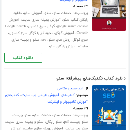
۳۶ صفحه
برچسب‌ها:
،
،
،
خدمات سئو
سئو
آموزش سئو
دانلود
،
،
رایگان کتاب سئو
آموزش بهینه سازی سایت
آموزش
،
،
google search console
گوگل سرچ کنسول
Google Search
،
،
،
Console
آموزش گوگل
نحوه کار با گوگل سرچ کنسول
،
،
،
سرچ گوگل
روش های سئو
seo
سئو و بهینه سازی
،
سایت
آموزش رایگان سئو
دانلود کتاب
دانلود کتاب تکنیک‌های پیشرفته سئو
از:
امیرحسین فتاحی
موضوع:
کتاب‌های آموزش طراحی وب سایت
،
کتاب‌های
آموزش کامپیوتر و اینترنت
۳۹ صفحه
برچسب‌ها:
،
،
،
خدمات سئو
خدمات سئو
سئو چیست
،
،
،
سئو چیست pdf
سئو رایگان
سئو و بهینه سازی سایت
،
،
سئو وب سایت
آموزش بهینه سازی سایت
آموزش