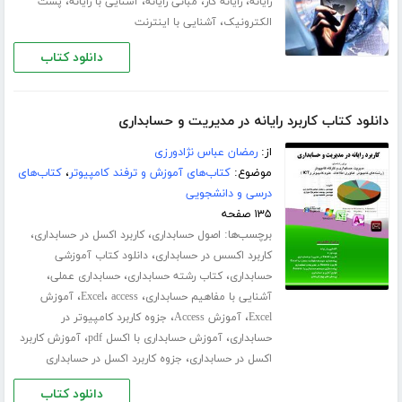
،
،
،
،
رایانه
رایانه کار
مبانی رایانه
آشنایی با رایانه
پست
،
الکترونیک
آشنایی با اینترنت
دانلود کتاب
دانلود کتاب کاربرد رایانه در مدیریت و حسابداری
از:
رمضان عباس نژادورزی
موضوع:
کتاب‌های آموزش و ترفند کامپیوتر
،
کتاب‌های
درسی و دانشجویی
۱۳۵ صفحه
برچسب‌ها:
،
،
اصول حسابداری
کاربرد اکسل در حسابداری
،
کاربرد اکسس در حسابداری
دانلود کتاب آموزشی
،
،
،
حسابداری
کتاب رشته حسابداری
حسابداری عملی
،
،
،
آشنایی با مفاهیم حسابداری
access
Excel
آموزش
،
،
Excel
آموزش Access
جزوه کاربرد کامپیوتر در
،
،
حسابداری
آموزش حسابداری با اکسل pdf
آموزش کاربرد
،
اکسل در حسابداری
جزوه کاربرد اکسل در حسابداری
دانلود کتاب