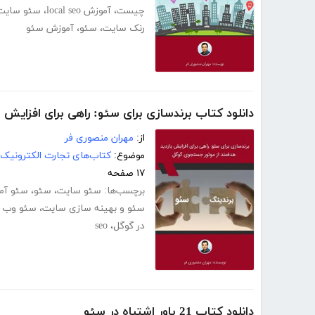
چیست
،
آموزش local seo
،
سئو سایت
رنک سایت
،
سئو
،
آموزش سئو
دانلود کتاب برندسازی برای سئو: راهی برای افزایش
از:
مهران منصوری فر
موضوع:
کتاب‌های تجارت الکترونیک
۱۷ صفحه
برچسب‌ها:
سئو سایت
،
سئو
،
سئو آم
سئو و بهینه سازی سایت
،
سئو وب 
در گوگل
،
seo
دانلود کتاب 21 باور اشتباه در سئو