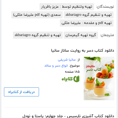
نویسندگان:
تهیه وتنظیم توسط : عزیز باقریار
تهیه و تنظیم گروه akbariagro
سعدی (تهیه pdf علیرضا ملکی)
تهیه pdf و مقدمه : علیرضا ملکی
مترجمان:
گروه تهیه گیمرسان
تهیه و تنظیم گروه akbariagro
دانلود کتاب دسر به روایت ساناز سانیا
از:
سانیا شریفی
موضوع:
انواع دسر و سالاد
۱۸۵ صفحه
دریافت از کتابراه
دانلود کتاب آشپزی نارسیس - جلد چهارم: پاستا و نودل