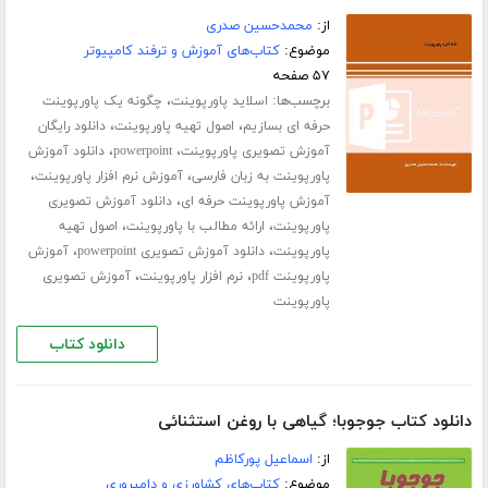
از:
محمدحسین صدری
موضوع:
کتاب‌های آموزش و ترفند کامپیوتر
۵۷ صفحه
برچسب‌ها:
،
اسلاید پاورپوینت
چگونه یک پاورپوینت
،
،
حرفه ای بسازیم
اصول تهیه پاورپوینت
دانلود رایگان
،
،
آموزش تصویری پاورپوینت
powerpoint
دانلود آموزش
،
،
پاورپوینت به زبان فارسی
آموزش نرم افزار پاورپوینت
،
آموزش پاورپوینت حرفه ای
دانلود آموزش تصویری
،
،
پاورپوینت
ارائه مطالب با پاورپوینت
اصول تهیه
،
،
پاورپوینت
دانلود آموزش تصویری powerpoint
آموزش
،
،
پاورپوینت pdf
نرم افزار پاورپوینت
آموزش تصویری
پاورپوینت
دانلود کتاب
دانلود کتاب جوجوبا؛ گیاهی با روغن استثنائی
از:
اسماعیل پورکاظم
موضوع:
کتاب‌های کشاورزی و دامپروری