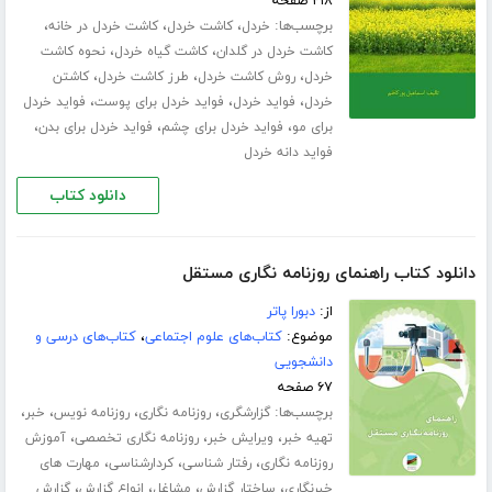
۲۱۸ صفحه
برچسب‌ها:
،
،
،
خردل
کاشت خردل
کاشت خردل در خانه
،
،
کاشت خردل در گلدان
کاشت گیاه خردل
نحوه کاشت
،
،
،
خردل
روش کاشت خردل
طرز کاشت خردل
کاشتن
،
،
،
خردل
فواید خردل
فواید خردل برای پوست
فواید خردل
،
،
،
برای مو
فواید خردل برای چشم
فواید خردل برای بدن
فواید دانه خردل
دانلود کتاب
دانلود کتاب راهنمای روزنامه نگاری مستقل
از:
دبورا پاتر
موضوع:
کتاب‌های علوم اجتماعی
،
کتاب‌های درسی و
دانشجویی
۶۷ صفحه
برچسب‌ها:
،
،
،
،
گزارشگری
روزنامه نگاری
روزنامه نویس
خبر
،
،
،
تهیه خبر
ویرایش خبر
روزنامه نگاری تخصصی
آموزش
،
،
،
روزنامه نگاری
رفتار شناسی
کردارشناسی
مهارت های
،
،
،
،
خبرنگاری
ساختار گزارش
مشاغل
انواع گزارش
گزارش