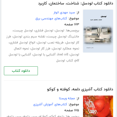
دانلود کتاب لودسل: شناخت، ساختمان، کاربرد
از:
سید مهدی انوار
موضوع:
کتاب‌های مهندسی برق
۱۷۳ صفحه
برچسب‌ها:
،
،
،
لودسل
لودسل فشاری
لودسل چیست
،
،
مانتینگ لودسل چیست
نقشه سیم بندی لودسل
طرز
،
،
،
کار لودسل
طریقه نصب لودسل
انواع لودسل فشاری
،
،
نحوه عملکرد لودسل
طرز کار لودسل
نحوه اتصال
،
،
،
لودسل
load cell
آشنایی با لودسل
آشنایی با لودسل
،
pdf
کتاب لودسل
دانلود کتاب
دانلود کتاب آشپزی دلمه، کوفته و کوکو
از:
مجله ویستا
موضوع:
کتاب‌های آموزش آشپزی
۱۷۵ صفحه
برچسب‌ها:
،
،
،
،
،
دلمه
کوکو
کوفته
سس دلمه
سس دلمه