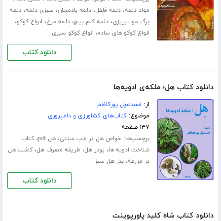
،
،
،
،
مواد دلمه
دلمه فلفل
دلمه بادمجان
سبزی دلمه
دلمه
،
،
،
،
برگ مو تبریزی
دلمه کلم پیچ
دلمه مرغ
انواع کوکو
،
انواع کوکو های ساده
انواع کوکو سبزی
دانلود کتاب
دانلود کتاب هل؛ ملکه‌ی ادویه‌ها
از:
اسماعیل پورکاظم
موضوع:
کتاب‌های کشاورزی و دامپروری
۱۳۷ صفحه
برچسب‌ها:
،
،
خواص هل در طب سنتی
هل pdf
کتاب
،
،
،
شناخت ادویه ها
پودر هل
طریقه مصرف هل
کاشت هل
،
در مزرعه
بذر هل سبز
دانلود کتاب
دانلود کتاب شاه کلید پاورپوینت