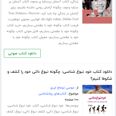
،
،
زندگی
کتاب آسمان پرستاره ی وجود
کتاب آسمان پر
،
،
ستاره وجود
چگونه آرامش روحی داشته باشیم
برای
،
،
آرامش در زندگی چه باید کرد
Discover
Your Holiness
،
،
،
Debbie Ford
the light within
قوانین معنوی موفقیت
،
قیمت کتاب چگونه خود با عظمتی بسازیم
خرید کتاب
،
چگونه خود با عظمتی بسازیم
فایل صوتی کتاب چگونه
،
خود با عظمتی بسازیم
معرفی کتاب چگونه خود با
عظمتی بسازیم
دانلود کتاب صوتی
دانلود کتاب خود نبوغ شناسی: چگونه نبوغ ذاتی خود را کشف و
شکوفا کنیم؟
از:
موسی توماج ایری
موضوع:
کتاب‌های روانشناسی
۱۰۰ صفحه
برچسب‌ها:
،
،
خود نبوغ شناسی
کتاب خود نبوغ شناسی
،
،
،
،
نبوغ شناسی
نبوغ ذاتی
کشف نبوغ ذاتی
نبوغ
کشف