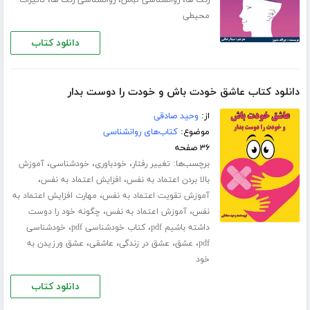
،
،
،
رنگ ها
روانشناسی لباس
روانشناسی رنگ ها
تاثیرات
محیطی
دانلود کتاب
دانلود کتاب عاشق خودت باش و خودت را دوست بدار
از:
وحید صادقی
موضوع:
کتاب‌های روانشناسی
۳۶ صفحه
برچسب‌ها:
،
،
،
تغییر رفتار
خودباوری
خودشناسی
آموزش
،
،
بالا بردن اعتماد به نفس
افزایش اعتماد به نفس
،
آموزش تقویت اعتماد به نفس
مهارت افزایش اعتماد به
،
،
نفس
آموزش اعتماد به نفس
چگونه خود را دوست
،
،
داشته باشیم pdf
کتاب خودشناسی pdf
خودشناسی
،
،
،
،
pdf
عشق
عشق در زندگی
عاشقی
عشق ورزیدن به
خود
دانلود کتاب