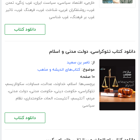
،
،
،
،
خارجی
اقتصاد سیاسی
سیاست ایران
غرب زدگی
تمدن
،
،
،
،
غرب
روشنفکران غربی
شناخت غرب
فرهنگ غرب
تاثیر
،
غرب بر فرهنگ
غرب شناسی
دانلود کتاب
دانلود کتاب تئوکراسی، دولت مدنی و اسلام
از:
ناصر بن سعید
موضوع:
کتاب‌های اندیشه و مذهب
۱۰ صفحه
برچسب‌ها:
،
،
،
،
،
اسلام
خداوند
عدالت
مساوات
سکولاریسم
،
،
،
،
تئوکراسی
حکومت دینی
حکومت مدنی
دولت مدنی
،
،
،
،
،
مردم
آتئیسم
آتئیست
الحاد
حکومتداری
نظام
سیاسی
دانلود کتاب