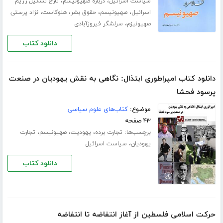
،
،
سیاست اسرائیل
درباره صهیونیسم
تارخ تشکیل رژیم
،
،
،
،
اسرائیل
صهیونیسم
حقوق بشر
هلوکاست
نژاد پرستی
،
صهیونیزم
سرلشگر فیروزآبادی
دانلود کتاب
دانلود کتاب امپراطوری ابتذال: نگاهی به نقش یهودیان در صنعت
پرسود فحشا
موضوع:
کتاب‌های علوم سیاسی
۴۳ صفحه
برچسب‌ها:
،
،
،
تجارت برده
یهودیت
صهیونیسم
تجارت
،
یهودیان
سیاست اسرائیل
دانلود کتاب
حرکت اسلامی فلسطین از آغاز انتفاضه تا انتفاضه