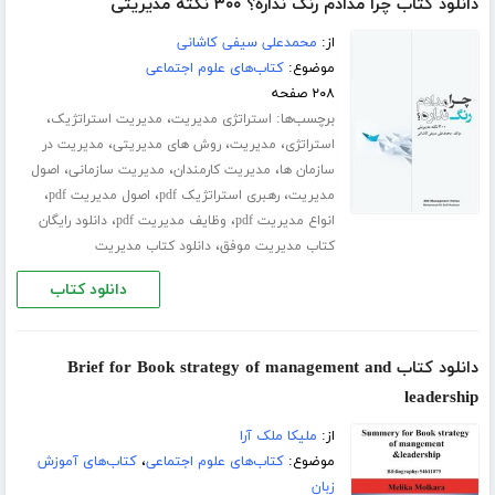
دانلود کتاب چرا مدادم رنگ نداره؟ ۳۰۰ نکته مدیریتی
از:
محمدعلی سیفی کاشانی
موضوع:
کتاب‌های علوم اجتماعی
۲۰۸ صفحه
برچسب‌ها:
،
،
استراتژی مدیریت
مدیریت استراتژیک
،
،
،
استراتژی
مدیریت
روش های مدیریتی
مدیریت در
،
،
،
سازمان ها
مدیریت کارمندان
مدیریت سازمانی
اصول
،
،
،
مدیریت
رهبری استراتژیک pdf
اصول مدیریت pdf
،
،
انواع مدیریت pdf
وظایف مدیریت pdf
دانلود رایگان
،
کتاب مدیریت موفق
دانلود کتاب مدیریت
دانلود کتاب
دانلود کتاب Brief for Book strategy of management and
leadership
از:
ملیکا ملک آرا
موضوع:
کتاب‌های علوم اجتماعی
،
کتاب‌های آموزش
زبان