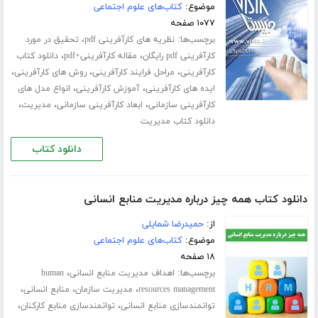
موضوع:
کتاب‌های علوم اجتماعی
۱۰۷۷ صفحه
برچسب‌ها:
،
نظریه های کارآفرینی pdf
تحقیق در مورد
،
،
کارآفرینی pdf رایگان
مقاله کارآفرینی+pdf
دانلود کتاب
،
،
،
کارآفرینی
مراحل فرایند کارآفرینی
روش های کارآفرینی
،
،
ایده های کارآفرینی
آموزش کارآفرینی
انواع مدل های
،
،
،
کارآفرینی سازمانی
ابعاد کارآفرینی سازمانی
مدیریت
دانلود کتاب مدیریت
دانلود کتاب
دانلود کتاب همه چیز درباره مدیریت منابع انسانی
از:
حمیدرضا شمایلی
موضوع:
کتاب‌های علوم اجتماعی
۱۸ صفحه
برچسب‌ها:
،
اهداف مدیریت منابع انسانی
human
،
،
،
resources management
مدیریت سازمان
منابع انسانی
،
،
توانمندسازی منابع انسانی
توانمندسازی منابع کارکنان