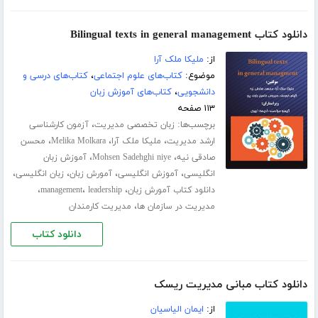
دانلود کتاب Bilingual texts in general management
از:
ملیکا ملک آرا
موضوع:
کتاب‌های علوم اجتماعی
،
کتاب‌های درسی و
دانشجویی
،
کتاب‌های آموزش زبان
۱۱۳ صفحه
برچسب‌ها:
،
زبان تخصصی مدیریت
آزمون کارشناسی
،
،
،
ارشد مدیریت
ملیکا ملک آرا
Melika Molkara
محسن
،
،
صادقی نیه
Mohsen Sadehghi niye
آموزش زبان
،
،
،
،
انگلیسی
آموزش انگلیسی
آمورش زبان
زبان انگلیسی
،
،
،
دانلود کتاب آمورش زبان
leadership
management
،
مدیریت در سازمان ها
مدیریت کارمندان
دانلود کتاب
دانلود کتاب مبانی مدیریت ریسک
از:
ایمان الیاسیان