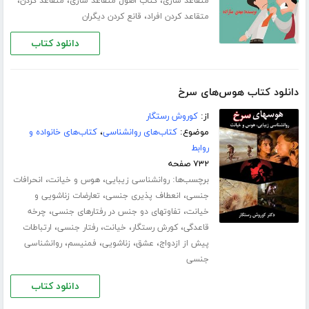
،
،
،
متقاعد سازی
کتاب اصول متقاعد سازی
متقاعد کردن
،
متقاعد کردن افراد
قانع کردن دیگران
دانلود کتاب
دانلود کتاب هوس‌های سرخ
از:
کوروش رستگار
موضوع:
کتاب‌های روانشناسی
،
کتاب‌های خانواده و
روابط
۷۳۲ صفحه
برچسب‌ها:
،
،
روانشناسی زیبایی
هوس و خیانت
انحرافات
،
،
جنسی
انعطاف پذیری جنسی
تعارضات زناشویی و
،
،
خیانت
تفاوتهای دو جنس در رفتارهای جنسی
چرخه
،
،
،
،
قاعدگی
کورش رستگار
خیانت
رفتار جنسی
ارتباطات
،
،
،
،
پیش از ازدواج
عشق
زناشویی
فمنیسم
روانشناسی
جنسی
دانلود کتاب