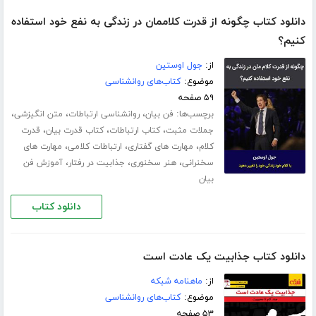
دانلود کتاب چگونه از قدرت کلاممان در زندگی به نفع خود استفاده
کنیم؟
از:
جول اوستین
موضوع:
کتاب‌های روانشناسی
۵۹ صفحه
برچسب‌ها:
،
،
،
فن بیان
روانشناسی ارتباطات
متن انگیزشی
،
،
،
جملات مثبت
کتاب ارتباطات
کتاب قدرت بیان
قدرت
،
،
،
کلام
مهارت های گفتاری
ارتباطات کلامی
مهارت های
،
،
،
سخنرانی
هنر سخنوری
جذابیت در رفتار
آموزش فن
بیان
دانلود کتاب
دانلود کتاب جذابیت یک عادت است
از:
ماهنامه شبکه
موضوع:
کتاب‌های روانشناسی
۵۳ صفحه