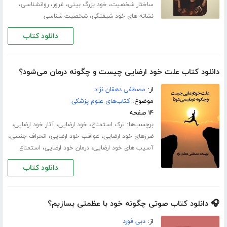
،
،
،
،
ساختار شخصیت
خود بزرگ بینی
غرور
روانشناسی
،
نشانه های خود شیفتگی
شخصیت شناسی
دانلود کتاب
دانلود کتاب علت خود ارضایی چیست و چگونه درمان می‌شود؟
از:
مصطفی دهقان نژاد
موضوع:
کتاب‌های علوم پزشکی
۱۴ صفحه
برچسب‌ها:
،
،
،
ترک استمناع
خود ارضایی
آثار خود ارضایی
،
،
،
ضررهای خود ارضایی
عواقب خود ارضایی
انحراف جنسی
،
،
آسیب های خود ارضایی
درمان خود ارضایی
استمناع
دانلود کتاب
🎧 دانلود کتاب صوتی چگونه خود با عظمتی بسازیم؟
از:
دبی فورد