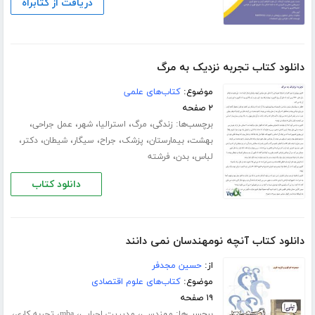
دریافت از کتابراه
دانلود کتاب تجربه نزدیک به مرگ
موضوع:
کتاب‌های علمی
۲ صفحه
برچسب‌ها:
،
،
،
،
،
زندگی
مرگ
استرالیا
شهر
عمل جراحی
،
،
،
،
،
،
،
بهشت
بیمارستان
پزشک
جراح
سیگار
شیطان
دکتر
،
،
لباس
بدن
فرشته
دانلود کتاب
دانلود کتاب آنچه نومهندسان نمی دانند
از:
حسین مجدفر
موضوع:
کتاب‌های علوم اقتصادی
۱۹ صفحه
برچسب‌ها:
،
،
،
،
مهندسی
مدیریت اجرایی
mba
تجربه کاری