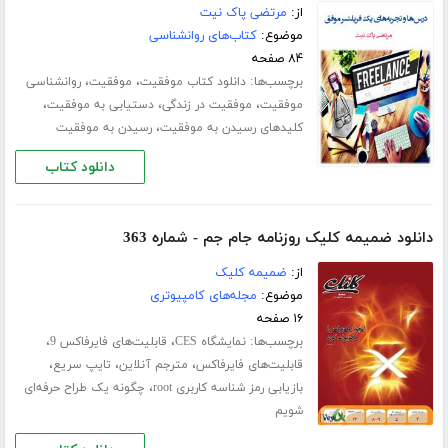
از:
مرتضی پاک نیت
موضوع:
کتاب‌های روانشناسی
۸۴ صفحه
برچسب‌ها:
،
،
دانلود کتاب موفقیت
موفقیت
روانشناسی
،
،
،
موفقیت
موفقیت در زندگی
دستیابی به موفقیت
،
کلیدهای رسیدن به موفقیت
رسیدن به موفقیت
دانلود کتاب
دانلود ضمیمه کلیک روزنامه جام جم - شماره 363
از:
ضمیمه کلیک
موضوع:
مجله‌های کامپیوتری
۱۶ صفحه
برچسب‌ها:
،
،
نمایشگاه CES
قابلیت‌های فایرفاکس 9
،
،
،
قابلیت‌های فایرفاکس
مترجم آنلاین
تایپ سریع
،
بازیابی رمز شناسه کاربری root
چگونه یک طراح حرفه‌ای
شویم