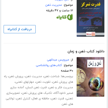
موضوع:
مدیریت ذهن
۱۲ ساعت و ۴۷ دقیقه
دریافت از کتابراه
دانلود کتاب ذهن و زمان
از:
میرویس عبدللهی
موضوع:
کتاب‌های روانشناسی
۳۰ صفحه
برچسب‌ها:
،
،
،
شناخت ذهن
مدیریت ذهن
پرورش ذهن
راه
،
،
،
های پرورش ذهن
تقویت ذهن
مهارت­های ذهنی
،
،
مدیریت فکر و ذهن
قدرت ذهن انسان
آماده سازی
،
،
ضمیر ناخودآگاه
تکنیک های پرورش ذهن
تصویرسازی
،
،
،
،
ذهنی
قدرت ذهن
حافظه ی فعال
کنترل ذهن
توانایی
های ذهن