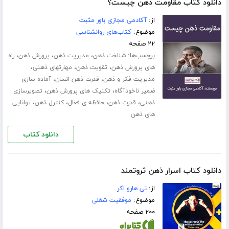
دانلود کتاب مقاومت ذهن چیست؟
از:
آکادمی مجازی باور مثبت
موضوع:
کتاب‌های روانشناسی
۲۲ صفحه
برچسب‌ها:
،
،
،
شناخت ذهن
مدیریت ذهن
پرورش ذهن
راه
،
،
،
های پرورش ذهن
تقویت ذهن
مهارت­های ذهنی
،
،
مدیریت فکر و ذهن
قدرت ذهن انسان
آماده سازی
،
،
ضمیر ناخودآگاه
تکنیک های پرورش ذهن
تصویرسازی
،
،
،
،
ذهنی
قدرت ذهن
حافظه ی فعال
کنترل ذهن
توانایی
های ذهن
دانلود کتاب
دانلود کتاب اسرار ذهن ثروتمند
از:
تی هارو اکر
موضوع:
موفقیت شغلی
۲۰۰ صفحه