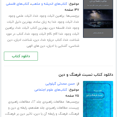
موضوع:
کتاب‌های اندیشه و مذهب
،
کتاب‌های فلسفی
۱۴۷ صفحه
برچسب‌ها:
،
براهین اثبات وجود خدا
اثبات علمی وجود
،
،
خدا
اثبات وجود خدا به زبان ساده
بهترین دلیل اثبات
،
،
،
وجود خدا
فلسفه دین
بهترین کتاب اثبات خدا
براهین
،
،
اثبات وجود خدا pdf
pdf اثبات وجود خدا
کتاب در مورد
،
،
،
،
شناخت خدا
کتاب درباره خدا
دین
شناخت ادیان
دین
،
،
شناسی
آشنایی با ادیان
دین های الهی
دانلود کتاب
دانلود کتاب نسبت فرهنگ و دین
از:
حسن محدثی گیلوایی
موضوع:
کتاب‌های علوم اجتماعی
۷۵ صفحه
برچسب‌ها:
،
مطالعات راهبردی جلد 17
مطالعات راهبردی
،
،
چیست
مطالعات راهبردی جلد هفدهم
رابطه ی دین و
،
،
،
فرهنگ
فرهنگ و رابطه آن با دین
تاثیر دین بر فرهنگ