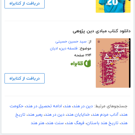
دریافت از کتابراه
دانلود کتاب مبادی دین پژوهی
از:
سید حسین حسینی
موضوع:
فلسفه دین
،
ادیان
۲۶۴ صفحه
دریافت از کتابراه
جستجوهای مرتبط:
دین در هند
،
هند
،
ادامه تحصیل در هند
،
حکومت
هند
،
آداب مردم هند
،
خدایایان هند
،
دین در هند
،
رهبر هند
،
تاریخ
هند
،
تاریخ هند باستان
،
فرهگ هند
،
سنت هند
،
هنر هند