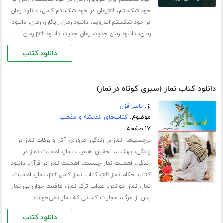
،
،
خود شکستم
pdfرمان در خود شکستم کامل
دانلود رمان
،
،
،
در خود شکستم اندروید
دانلود رمان رایگان
رمان
دانلود
،
،
،
رمان
دانلود رمان جدید
رمان جدید
دانلود pdf رمان
دانلود کتاب
دانلود کتاب نماز (سیری کوتاه در نماز)
از:
یاسر قزل
موضوع:
کتاب‌های اندیشه و مذهب
۱۷ صفحه
برچسب‌ها:
،
نماز در زندگی امروزی
آثار و برکات نماز در
،
،
،
زندگی
بهشت
تحقیق اهمیت نماز
اهمیت نماز در
،
،
،
زندگی
اهمیت نماز چیست
اهمیت نماز در قرآن
دانلود
،
،
،
کتاب احکام نماز pdf
کتاب نماز کامل pdf
نماز
اهمیت
،
،
،
نماز
نماز خواندن
عذاب ترک نماز
عاقبت جوان بی نماز
،
پس از مرگ
مجازات کسانی که نماز نمی‌خوانند
دانلود کتاب