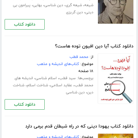
،
،
،
،
شیعه
شیعه گری
دین شناسی
بهایی
پیرامون بی
،
دینی
دین گریزی
دانلود کتاب
دانلود کتاب آیا دین افیون توده هاست؟
از:
م‍ح‍م‍د ق‍طب‌
موضوع:
کتاب‌های اندیشه و مذهب
۱۸ صفحه
برچسب‌ها:
،
،
سید قطب
اسلام شناسی
اندیشه های
،
،
،
محمد قطب
عقاید اسلامی
شناخت اسلام
شناخت
،
دین
دین شناسی
دانلود کتاب
دانلود کتاب یهودا دینی که در راه شیطان قدم برمی دارد
موضوع:
کتاب‌های اندیشه و مذهب