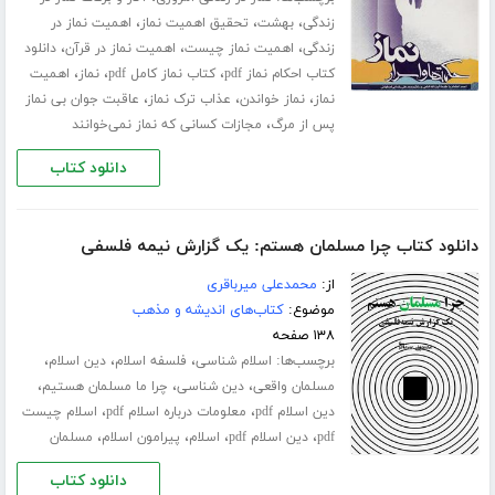
،
،
،
زندگی
بهشت
تحقیق اهمیت نماز
اهمیت نماز در
،
،
،
زندگی
اهمیت نماز چیست
اهمیت نماز در قرآن
دانلود
،
،
،
کتاب احکام نماز pdf
کتاب نماز کامل pdf
نماز
اهمیت
،
،
،
نماز
نماز خواندن
عذاب ترک نماز
عاقبت جوان بی نماز
،
پس از مرگ
مجازات کسانی که نماز نمی‌خوانند
دانلود کتاب
دانلود کتاب چرا مسلمان هستم: یک گزارش نیمه فلسفی
از:
محمدعلی میرباقری
موضوع:
کتاب‌های اندیشه و مذهب
۱۳۸ صفحه
برچسب‌ها:
،
،
،
اسلام شناسی
فلسفه اسلام
دین اسلام
،
،
،
مسلمان واقعی
دین شناسی
چرا ما مسلمان هستیم
،
،
دین اسلام pdf
معلومات درباره اسلام pdf
اسلام چیست
،
،
،
،
pdf
دین اسلام pdf
اسلام
پیرامون اسلام
مسلمان
دانلود کتاب