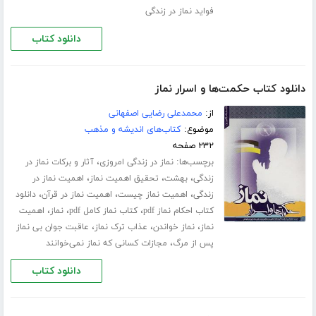
فواید نماز در زندگی
دانلود کتاب
دانلود کتاب حکمت‌ها و اسرار نماز
از:
محمدعلی رضایی اصفهانی
موضوع:
کتاب‌های اندیشه و مذهب
۲۳۲ صفحه
برچسب‌ها:
،
نماز در زندگی امروزی
آثار و برکات نماز در
،
،
،
زندگی
بهشت
تحقیق اهمیت نماز
اهمیت نماز در
،
،
،
زندگی
اهمیت نماز چیست
اهمیت نماز در قرآن
دانلود
،
،
،
کتاب احکام نماز pdf
کتاب نماز کامل pdf
نماز
اهمیت
،
،
،
نماز
نماز خواندن
عذاب ترک نماز
عاقبت جوان بی نماز
،
پس از مرگ
مجازات کسانی که نماز نمی‌خوانند
دانلود کتاب