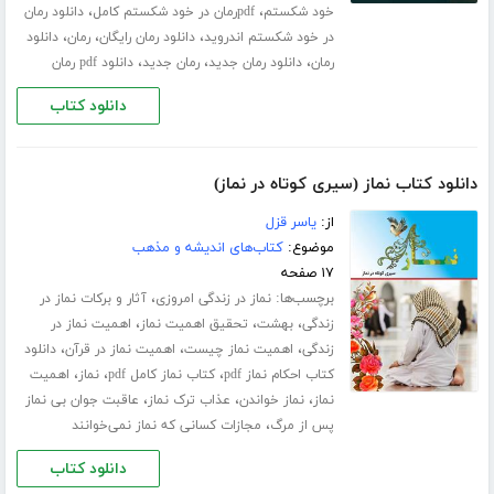
،
،
خود شکستم
pdfرمان در خود شکستم کامل
دانلود رمان
،
،
،
در خود شکستم اندروید
دانلود رمان رایگان
رمان
دانلود
،
،
،
رمان
دانلود رمان جدید
رمان جدید
دانلود pdf رمان
دانلود کتاب
دانلود کتاب نماز (سیری کوتاه در نماز)
از:
یاسر قزل
موضوع:
کتاب‌های اندیشه و مذهب
۱۷ صفحه
برچسب‌ها:
،
نماز در زندگی امروزی
آثار و برکات نماز در
،
،
،
زندگی
بهشت
تحقیق اهمیت نماز
اهمیت نماز در
،
،
،
زندگی
اهمیت نماز چیست
اهمیت نماز در قرآن
دانلود
،
،
،
کتاب احکام نماز pdf
کتاب نماز کامل pdf
نماز
اهمیت
،
،
،
نماز
نماز خواندن
عذاب ترک نماز
عاقبت جوان بی نماز
،
پس از مرگ
مجازات کسانی که نماز نمی‌خوانند
دانلود کتاب