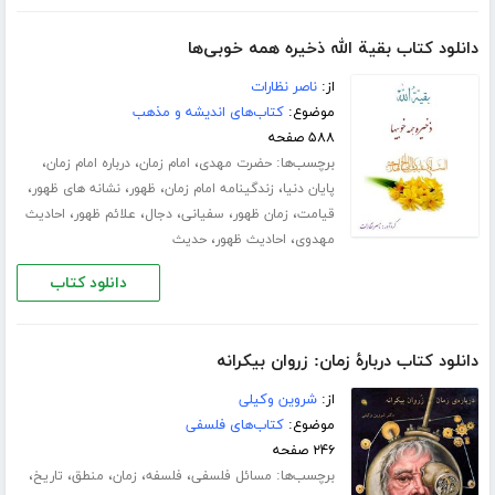
دانلود کتاب بقیة الله ذخیره همه خوبی‌ها
از:
ناصر نظارات
موضوع:
کتاب‌های اندیشه و مذهب
۵۸۸ صفحه
برچسب‌ها:
،
،
،
حضرت مهدی
امام زمان
درباره امام زمان
،
،
،
،
پایان دنیا
زندگینامه امام زمان
ظهور
نشانه های ظهور
،
،
،
،
،
قیامت
زمان ظهور
سفیانی
دجال
علائم ظهور
احادیث
،
،
مهدوی
احادیث ظهور
حدیث
دانلود کتاب
دانلود کتاب دربارۀ زمان: زروان بیکرانه
از:
شروین وکیلی
موضوع:
کتاب‌های فلسفی
۲۴۶ صفحه
برچسب‌ها:
،
،
،
،
،
مسائل فلسفى
فلسفه
زمان
منطق
تاریخ