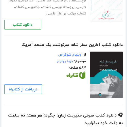
برچسب‌ها:
،
،
،
زبان فارسی
خط فارسی
املا فارسی
نگارش
،
،
،
فارسی
پیوسته نویسی کلمات
جدانویسی کلمات
کلمات مرکب در زبان فارسی
دانلود کتاب
دانلود کتاب آخرین سفر شاه: سرنوشت یک متحد آمریکا
از:
ویلیام شوکراس
موضوع:
دوره پهلوی
۵۸۳ صفحه
دریافت از کتابراه
🎧 دانلود کتاب صوتی مدیریت زمان: چگونه هر هفته ده ساعت
به وقت خود بیفزایید