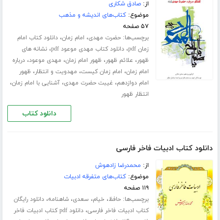
از:
صادق شکاری
موضوع:
کتاب‌های اندیشه و مذهب
۵۷ صفحه
برچسب‌ها:
،
،
حضرت مهدی
امام زمان
دانلود کتاب امام
،
،
زمان pdf
دانلود کتاب مهدی موعود pdf
نشانه های
،
،
،
،
ظهور
علائم ظهور
ظهور امام زمان
مهدی موعود
درباره
،
،
،
امام زمان
امام زمان کیست
مهدویت و انتظار
ظهور
،
،
،
امام دوازدهم
غیبت حضرت مهدی
آشنایی با امام زمان
انتظار ظهور
دانلود کتاب
دانلود کتاب ادبیات فاخر فارسی
از:
محمدرضا زادهوش
موضوع:
کتاب‌های متفرقه ادبیات
۱۱۹ صفحه
برچسب‌ها:
،
،
،
،
حافظ
خیام
سعدی
شاهنامه
دانلود رایگان
،
کتاب ادبیات فاخر فارسی
دانلود pdf کتاب ادبیات فاخر