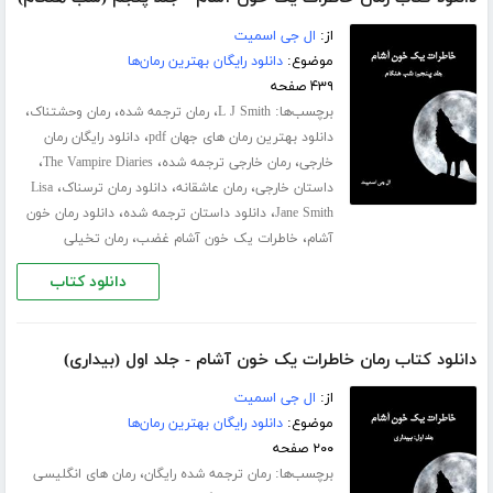
از:
ال جی اسمیت
موضوع:
دانلود رایگان بهترین رمان‌ها
۴۳۹ صفحه
برچسب‌ها:
،
،
،
L J Smith
رمان ترجمه شده
رمان وحشتناک
،
دانلود بهترین رمان های جهان pdf
دانلود رایگان رمان
،
،
،
خارجی
رمان خارجی ترجمه شده
The Vampire Diaries
،
،
،
داستان خارجی
رمان عاشقانه
دانلود رمان ترسناک
Lisa
،
،
Jane Smith
دانلود داستان ترجمه شده
دانلود رمان خون
،
،
آشام
خاطرات یک خون آشام غضب
رمان تخیلی
دانلود کتاب
دانلود کتاب رمان خاطرات یک خون آشام - جلد اول (بیداری)
از:
ال جی اسمیت
موضوع:
دانلود رایگان بهترین رمان‌ها
۲۰۰ صفحه
برچسب‌ها:
،
رمان ترجمه شده رایگان
رمان های انگلیسی