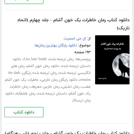
دانلود کتاب رمان خاطرات یک خون آشام - جلد چهارم (اتحاد
تاریک)
از:
ال جی اسمیت
موضوع:
دانلود رایگان بهترین رمان‌ها
۱۹۳ صفحه
برچسب‌ها:
،
،
رمان ترجمه شده
Lisa Jane Smith
دانلود
،
،
داستان ترجمه شده
دانلود رمان خون آشام
رمان های
،
،
انگلیسی ترجمه شده
رمان ترجمه شده رایگان
the dark
،
،
renuion
دانلود رایگان رمان خارجی
خاطرات یک خون آشام
،
،
،
غضب
رمان تخیلی
رمان خارجی معروف
رمان خاطرات
،
،
،
یک خون آشام
داستان ترجمه شده
رمان عاشقانه
دانلود
رمان ترسناک
دانلود کتاب
دانلود کتاب رمان خاطرات یک خون آشام - جلد پنجم (شب هنگام)