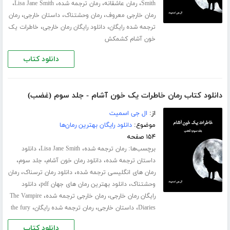
،
،
،
،
Smith
رمان عاشقانه
رمان ترجمه شده
Lisa Jane Smith
،
،
،
رمان خارجی معروف
رمان وحشتناک
داستان خارجی
رمان
،
،
ترجمه شده رایگان
دانلود رایگان رمان خارجی
خاطرات یک
خون آشام کشمکش
دانلود کتاب
دانلود کتاب رمان خاطرات یک خون آشام - جلد سوم (غضب)
از:
ال جی اسمیت
موضوع:
دانلود رایگان بهترین رمان‌ها
۱۵۴ صفحه
برچسب‌ها:
،
،
رمان ترجمه شده
Lisa Jane Smith
دانلود
،
،
،
داستان ترجمه شده
دانلود رمان خون آشام
جلد سوم
،
،
رمان های انگلیسی ترجمه شده
دانلود رمان ترسناک
رمان
،
،
وحشتناک
دانلود بهترین رمان های جهان pdf
دانلود
،
،
رایگان رمان خارجی
رمان خارجی ترجمه شده
The Vampire
،
،
،
Diaries
داستان خارجی
رمان ترجمه شده رایگان
the fury
دانلود کتاب