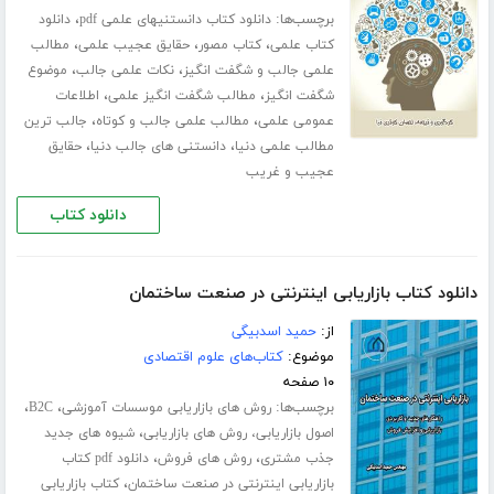
برچسب‌ها:
،
دانلود کتاب دانستنیهای علمی pdf
دانلود
،
،
،
کتاب علمی
کتاب مصور
حقایق عجیب علمی
مطالب
،
،
علمی جالب و شگفت انگیز
نکات علمی جالب
موضوع
،
،
شگفت انگیز
مطالب شگفت انگیز علمی
اطلاعات
،
،
عمومی علمی
مطالب علمی جالب و کوتاه
جالب ترین
،
،
مطالب علمی دنیا
دانستنی های جالب دنیا
حقایق
عجیب و غریب
دانلود کتاب
دانلود کتاب بازاریابی اینترنتی در صنعت ساختمان
از:
حمید اسدبیگی
موضوع:
کتاب‌های علوم اقتصادی
۱۰ صفحه
برچسب‌ها:
،
،
روش های بازاریابی موسسات آموزشی
B2C
،
اصول بازاریابی، روش های بازاریابی
شیوه های جدید
،
،
جذب مشتری
روش های فروش
دانلود pdf کتاب
،
بازاریابی اینترنتی در صنعت ساختمان
کتاب بازاریابی