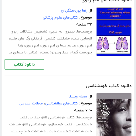
دانلود کتاب علل ادم ریوی
از:
رضا پوردستگردان
موضوع:
کتاب‌های علوم پزشکی
۳۲ صفحه
برچسب‌ها:
،
،
بیماری ادم قلبی
تشخیص مشکلات ریوی
،
،
،
نارسایی قلب
مشکلات تنفسی
گرفتگی رگ های قلب
،
،
،
ادم ریوی
علایم‌ بیماری ادم ریوی
ادم ریوی
رضا
،
پوردست گردان میکروبیولوژیست
آشنایی با بیماری ها
دانلود کتاب
دانلود کتاب خودشناسی
از:
مجله ویستا
موضوع:
کتاب‌های روانشناسی
،
مجلات عمومی
۷۳۰ صفحه
برچسب‌ها:
،
کتاب خودشناسی pdf
بهترین کتاب
،
،
،
خودشناسی
کتاب خودسازی
خودشناسی pdf
شناخت
،
،
،
خود
شناخت شخصیت خود
راه شناخت خود چیست