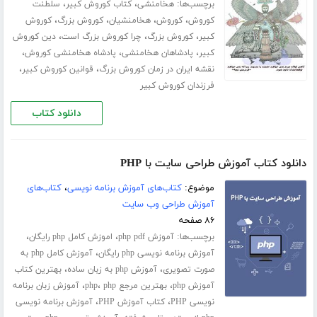
برچسب‌ها:
،
،
هخامنشی
کتاب کوروش کبیر
سلطنت
،
،
،
،
کوروش
کوروش
هخامنشیان
کوروش بزرگ
کوروش
،
،
،
کبیر
کوروش بزرگ
چرا کوروش بزرگ است
دین کوروش
،
،
،
کبیر
پادشاهان هخامنشی
پادشاه هخامنشی کوروش
،
،
نقشه ایران در زمان کوروش بزرگ
قوانین کوروش کبیر
فرزندان کوروش کبیر
دانلود کتاب
دانلود کتاب آموزش طراحی سایت با PHP
موضوع:
کتاب‌های آموزش برنامه نویسی
،
کتاب‌های
آموزش طراحی وب سایت
۸۶ صفحه
برچسب‌ها:
،
،
آموزش php pdf
اموزش کامل php رایگان
،
آموزش برنامه نویسی php رایگان
آموزش کامل php به
،
،
صورت تصویری
آموزش php به زبان ساده
بهترین کتاب
،
،
،
آموزش php
بهترین مرجع php
php
آموزش زبان برنامه
،
،
نویسی PHP
کتاب آموزش PHP
آموزش برنامه نویسی