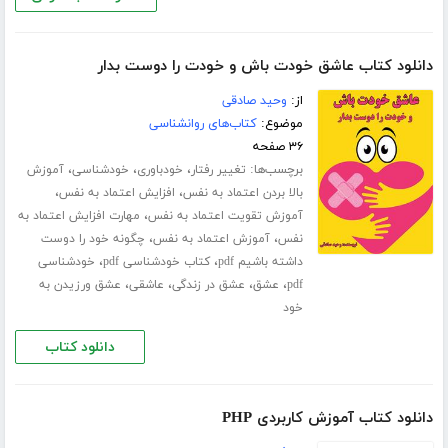
دانلود کتاب عاشق خودت باش و خودت را دوست بدار
از:
وحید صادقی
موضوع:
کتاب‌های روانشناسی
۳۶ صفحه
برچسب‌ها:
،
،
،
تغییر رفتار
خودباوری
خودشناسی
آموزش
،
،
بالا بردن اعتماد به نفس
افزایش اعتماد به نفس
،
آموزش تقویت اعتماد به نفس
مهارت افزایش اعتماد به
،
،
نفس
آموزش اعتماد به نفس
چگونه خود را دوست
،
،
داشته باشیم pdf
کتاب خودشناسی pdf
خودشناسی
،
،
،
،
pdf
عشق
عشق در زندگی
عاشقی
عشق ورزیدن به
خود
دانلود کتاب
دانلود کتاب آموزش کاربردی PHP