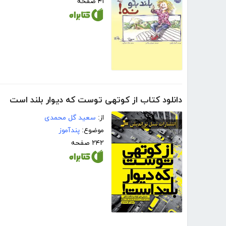
۴۱ صفحه
دانلود کتاب از کوتهی توست که دیوار بلند است
از:
سعید گل محمدی
موضوع:
پندآموز
۲۴۲ صفحه