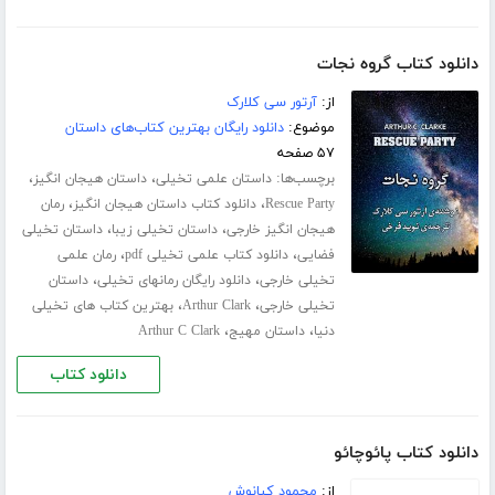
دانلود کتاب گروه نجات
از:
آرتور سی کلارک
موضوع:
دانلود رایگان بهترین کتاب‌های داستان
۵۷ صفحه
برچسب‌ها:
،
،
داستان علمی تخیلی
داستان هیجان انگیز
،
،
Rescue Party
دانلود کتاب داستان هیجان انگیز
رمان
،
،
هیجان انگیز خارجی
داستان تخیلی زیبا
داستان تخیلی
،
،
فضایی
دانلود کتاب علمی تخیلی pdf
رمان علمی
،
،
تخیلی خارجی
دانلود رایگان رمانهای تخیلی
داستان
،
،
تخیلی خارجی
Arthur Clark
بهترین کتاب های تخیلی
،
،
دنیا
داستان مهیج
Arthur C Clark
دانلود کتاب
دانلود کتاب پائوچائو
از:
محمود کیانوش