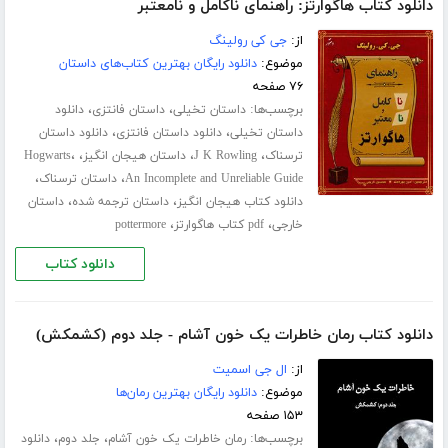
دانلود کتاب هاگوارتز: راهنمای ناکامل و نامعتبر
از:
جی کی رولینگ
موضوع:
دانلود رایگان بهترین کتاب‌های داستان
۷۶ صفحه
برچسب‌ها:
،
،
داستان تخیلی
داستان فانتزی
دانلود
،
،
داستان تخیلی
دانلود داستان فانتزی
دانلود داستان
،
،
،
،
ترسناک
J K Rowling
داستان هیجان انگیز
Hogwarts
،
،
An Incomplete and Unreliable Guide
داستان ترسناک
،
،
دانلود کتاب هیجان انگیز
داستان ترجمه شده
داستان
،
،
خارجی
pdf کتاب هاگوارتز
pottermore
دانلود کتاب
دانلود کتاب رمان خاطرات یک خون آشام - جلد دوم (کشمکش)
از:
ال جی اسمیت
موضوع:
دانلود رایگان بهترین رمان‌ها
۱۵۳ صفحه
برچسب‌ها:
،
،
رمان خاطرات یک خون آشام
جلد دوم
دانلود