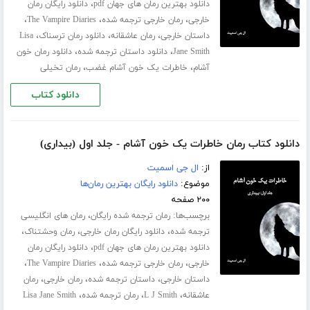
،
دانلود بهترین رمان های جهان pdf
دانلود رایگان رمان
،
،
،
خارجی
رمان خارجی ترجمه شده
The Vampire Diaries
،
،
،
داستان خارجی
رمان عاشقانه
دانلود رمان ترسناک
Lisa
،
،
Jane Smith
دانلود داستان ترجمه شده
دانلود رمان خون
،
،
آشام
خاطرات یک خون آشام غضب
رمان تخیلی
دانلود کتاب
دانلود کتاب رمان خاطرات یک خون آشام - جلد اول (بیداری)
از:
ال جی اسمیت
موضوع:
دانلود رایگان بهترین رمان‌ها
۲۰۰ صفحه
برچسب‌ها:
،
رمان ترجمه شده رایگان
رمان های انگلیسی
،
،
،
ترجمه شده
دانلود رایگان رمان خارجی
رمان وحشتناک
،
دانلود بهترین رمان های جهان pdf
دانلود رایگان رمان
،
،
،
خارجی
رمان خارجی ترجمه شده
The Vampire Diaries
،
،
،
داستان خارجی
داستان ترجمه شده
رمان خارجی
رمان
،
،
،
عاشقانه
L J Smith
رمان ترجمه شده
Lisa Jane Smith