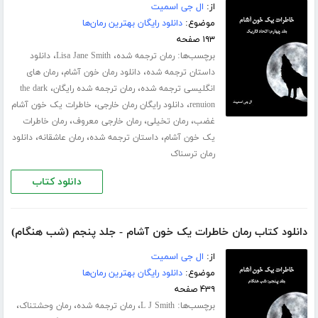
از:
ال جی اسمیت
موضوع:
دانلود رایگان بهترین رمان‌ها
۱۹۳ صفحه
برچسب‌ها:
،
،
رمان ترجمه شده
Lisa Jane Smith
دانلود
،
،
داستان ترجمه شده
دانلود رمان خون آشام
رمان های
،
،
انگلیسی ترجمه شده
رمان ترجمه شده رایگان
the dark
،
،
renuion
دانلود رایگان رمان خارجی
خاطرات یک خون آشام
،
،
،
غضب
رمان تخیلی
رمان خارجی معروف
رمان خاطرات
،
،
،
یک خون آشام
داستان ترجمه شده
رمان عاشقانه
دانلود
رمان ترسناک
دانلود کتاب
دانلود کتاب رمان خاطرات یک خون آشام - جلد پنجم (شب هنگام)
از:
ال جی اسمیت
موضوع:
دانلود رایگان بهترین رمان‌ها
۴۳۹ صفحه
برچسب‌ها:
،
،
،
L J Smith
رمان ترجمه شده
رمان وحشتناک