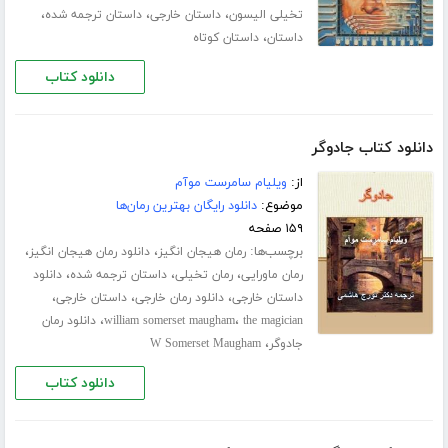
،
،
،
تخیلی الیسون
داستان خارجی
داستان ترجمه شده
،
داستان
داستان کوتاه
دانلود کتاب
دانلود کتاب جادوگر
از:
ویلیام سامرست موآم
موضوع:
دانلود رایگان بهترین رمان‌ها
۱۵۹ صفحه
برچسب‌ها:
،
،
رمان هیجان انگیز
دانلود رمان هیجان انگیز
،
،
،
رمان ماورایی
رمان تخیلی
داستان ترجمه شده
دانلود
،
،
،
داستان خارجی
دانلود رمان خارجی
داستان خارجی
،
،
the magician
william somerset maugham
دانلود رمان
،
جادوگر
W Somerset Maugham
دانلود کتاب