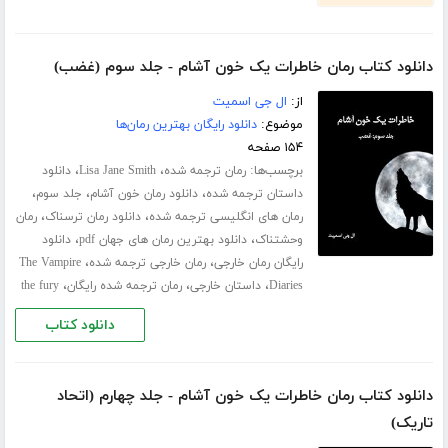
دانلود کتاب رمان خاطرات یک خون آشام - جلد سوم (غضب)
از:
ال جی اسمیت
موضوع:
دانلود رایگان بهترین رمان‌ها
۱۵۴ صفحه
برچسب‌ها:
،
،
رمان ترجمه شده
Lisa Jane Smith
دانلود
،
،
،
داستان ترجمه شده
دانلود رمان خون آشام
جلد سوم
،
،
رمان های انگلیسی ترجمه شده
دانلود رمان ترسناک
رمان
،
،
وحشتناک
دانلود بهترین رمان های جهان pdf
دانلود
،
،
رایگان رمان خارجی
رمان خارجی ترجمه شده
The Vampire
،
،
،
Diaries
داستان خارجی
رمان ترجمه شده رایگان
the fury
دانلود کتاب
دانلود کتاب رمان خاطرات یک خون آشام - جلد چهارم (اتحاد
تاریک)