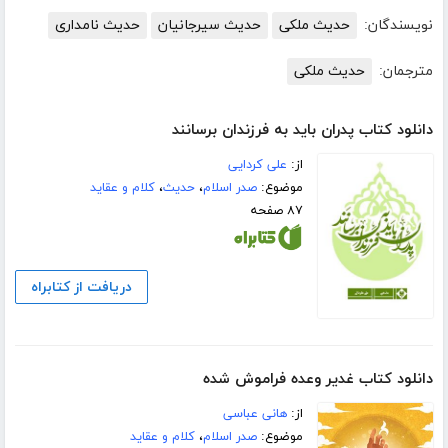
نویسندگان:
حدیث ملکی
حدیث سیرجانیان
حدیث نامداری
مترجمان:
حدیث ملکی
دانلود کتاب پدران باید به فرزندان برسانند
از:
علی کردایی
موضوع:
صدر اسلام
،
حدیث
،
کلام و عقاید
۸۷ صفحه
دریافت از کتابراه
دانلود کتاب غدیر وعده فراموش شده
از:
هانی عباسی
موضوع:
صدر اسلام
،
کلام و عقاید