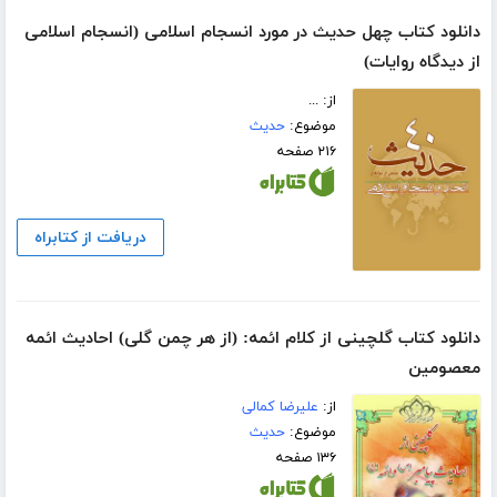
دانلود کتاب چهل حدیث در مورد انسجام اسلامی (انسجام اسلامی
از دیدگاه روایات)
از: ...
موضوع:
حدیث
۲۱۶ صفحه
دریافت از کتابراه
دانلود کتاب گلچینی از کلام ائمه: (از هر چمن گلی) احادیث ائمه
معصومین
از:
علیرضا کمالی
موضوع:
حدیث
۱۳۶ صفحه