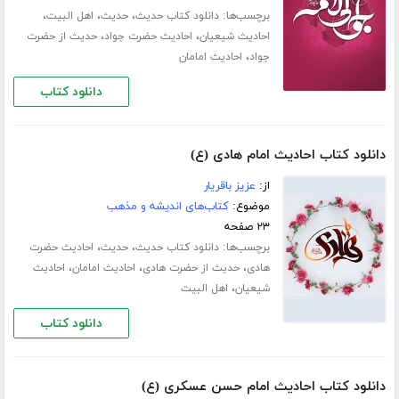
برچسب‌ها:
،
،
،
دانلود کتاب حدیث
حدیث
اهل البیت
،
،
احادیث شیعیان
احادیث حضرت جواد
حدیث از حضرت
،
جواد
احادیث امامان
دانلود کتاب
دانلود کتاب احادیث امام هادی (ع)
از:
عزیز باقریار
موضوع:
کتاب‌های اندیشه و مذهب
۲۳ صفحه
برچسب‌ها:
،
،
دانلود کتاب حدیث
حدیث
احادیث حضرت
،
،
،
هادی
حدیث از حضرت هادی
احادیث امامان
احادیث
،
شیعیان
اهل البیت
دانلود کتاب
دانلود کتاب احادیث امام حسن عسکری (ع)